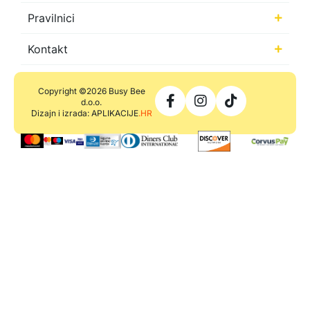
Pravilnici
Kontakt
Copyright ©2026 Busy Bee
d.o.o.
Dizajn i izrada: APLIKACIJE
.HR