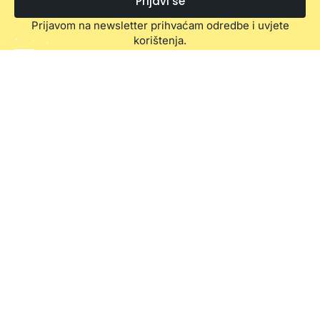
Prijavi se
Prijavom na newsletter prihvaćam odredbe i uvjete
korištenja.
100% sigurna kupovina
Besplatna dostava
na našem shopu
za narudžbe iznad 70,00€
Jednostavan povrat
Premium brendovi
Besplatan povrat robe u roku od
kao vrhunska referenca
14 dana