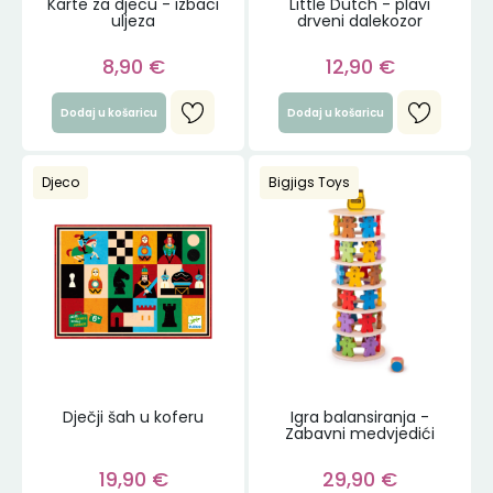
Karte za djecu - izbaci
Little Dutch - plavi
uljeza
drveni dalekozor
8,90
€
12,90
€
Dodaj u košaricu
Dodaj u košaricu
Djeco
Bigjigs Toys
Dječji šah u koferu
Igra balansiranja -
Zabavni medvjedići
19,90
€
29,90
€