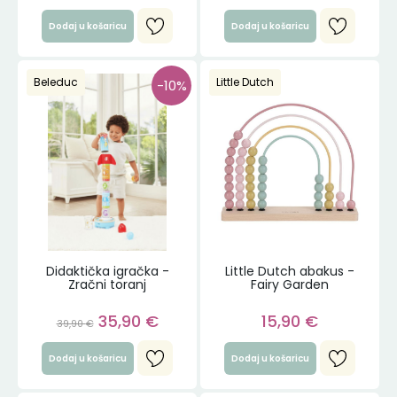
Dodaj u košaricu
Dodaj u košaricu
Beleduc
Little Dutch
-10%
Didaktička igračka -
Little Dutch abakus -
Zračni toranj
Fairy Garden
35,90
€
15,90
€
39,90
€
Dodaj u košaricu
Dodaj u košaricu