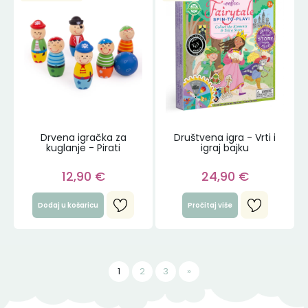
Drvena igračka za
Društvena igra - Vrti i
kuglanje - Pirati
igraj bajku
12,90
€
24,90
€
Dodaj u košaricu
Pročitaj više
1
2
3
»