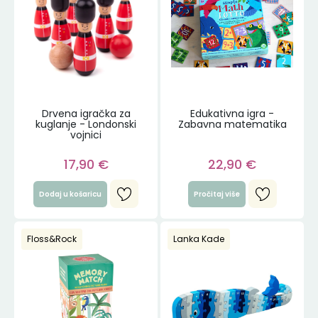
Drvena igračka za
Edukativna igra -
kuglanje - Londonski
Zabavna matematika
vojnici
17,90
€
22,90
€
Dodaj u košaricu
Pročitaj više
Floss&Rock
Lanka Kade