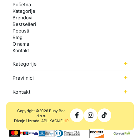
Početna
Kategorije
Brendovi
Bestselleri
Popusti
Blog
O nama
Kontakt
Kategorije
Pravilnici
Kontakt
Copyright ©2026 Busy Bee
d.o.o.
Dizajn i izrada: APLIKACIJE
.HR