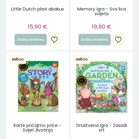
Little Dutch plavi abakus
Memory igra - Sva lica
svijeta
15,90
€
19,90
€
Dodaj u košaricu
Dodaj u košaricu
eeBoo
eeBoo
Karte pričajmo priče -
Društvena igra - Zasadi
Svijet životinja
vrt