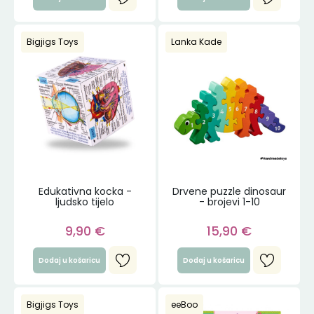
Bigjigs Toys
Lanka Kade
Edukativna kocka -
Drvene puzzle dinosaur
ljudsko tijelo
- brojevi 1-10
9,90
€
15,90
€
Dodaj u košaricu
Dodaj u košaricu
Bigjigs Toys
eeBoo