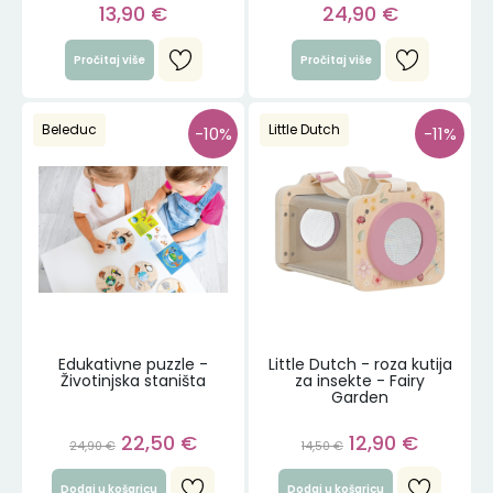
13,90
€
24,90
€
Pročitaj više
Pročitaj više
Beleduc
Little Dutch
-10%
-11%
Edukativne puzzle -
Little Dutch - roza kutija
Životinjska staništa
za insekte - Fairy
Garden
22,50
€
12,90
€
24,90
€
14,50
€
Dodaj u košaricu
Dodaj u košaricu