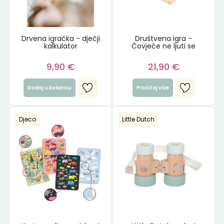
Drvena igračka - dječji
Društvena igra -
kalkulator
Čovječe ne ljuti se
9,90
€
21,90
€
Dodaj u košaricu
Pročitaj više
Djeco
Little Dutch