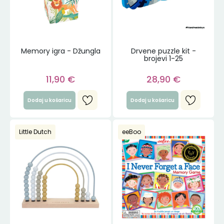
Memory igra - Džungla
Drvene puzzle kit -
brojevi 1-25
11,90
€
28,90
€
Dodaj u košaricu
Dodaj u košaricu
Little Dutch
eeBoo