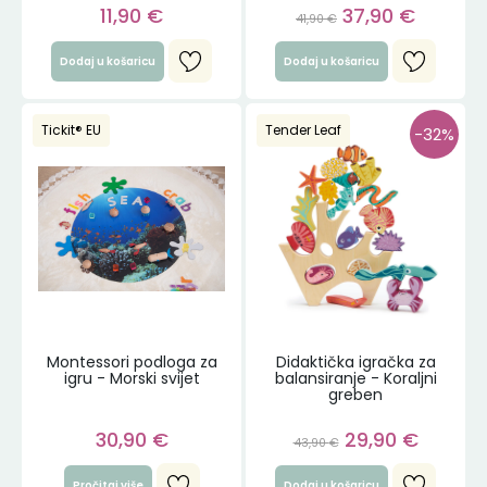
11,90
€
37,90
€
41,90
€
Dodaj u košaricu
Dodaj u košaricu
Tickit® EU
Tender Leaf
-32%
Montessori podloga za
Didaktička igračka za
igru - Morski svijet
balansiranje - Koraljni
greben
30,90
€
29,90
€
43,90
€
Pročitaj više
Dodaj u košaricu