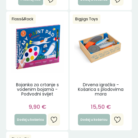
Floss&Rock
Bigjigs Toys
Bojanka za crtanje s
Drvena igračka -
vodenim bojama -
Košarica s plodovima
Podvodni svijet
mora
9,90
€
15,50
€
Dodaj u košaricu
Dodaj u košaricu