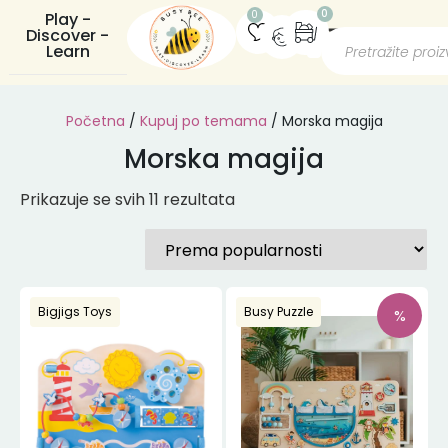
0
0
Play -
Discover -
Learn
Početna
/
Kupuj po temama
/ Morska magija
Morska magija
Prikazuje se svih 11 rezultata
Bigjigs Toys
Busy Puzzle
%