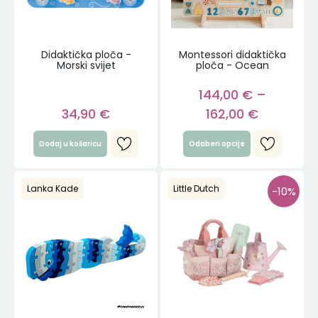
Didaktička ploča -
Montessori didaktička
Morski svijet
ploča - Ocean
144,00
€
–
34,90
€
162,00
€
Dodaj u košaricu
Odaberi opcije
Lanka Kade
Little Dutch
-10%