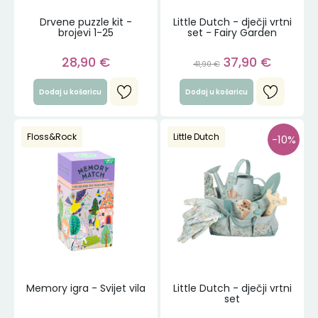
Drvene puzzle kit -
Little Dutch - dječji vrtni
brojevi 1-25
set - Fairy Garden
28,90
€
37,90
€
41,90
€
Dodaj u košaricu
Dodaj u košaricu
Floss&Rock
Little Dutch
-10%
Memory igra - Svijet vila
Little Dutch - dječji vrtni
set