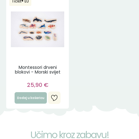
Tickit® EU
Montessori drveni
blokovi - Morski svijet
25,90
€
Dodaj u košaricu
Učimo kroz zabavu!