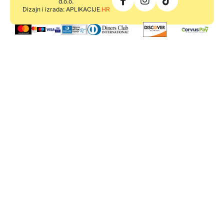
d.o.o.
Dizajn i izrada: APLIKACIJE
.HR