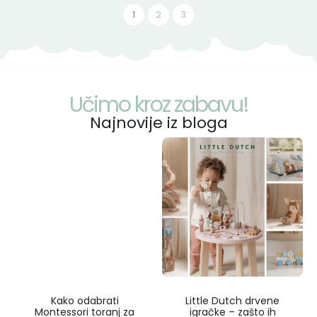
1
2
3
Učimo kroz zabavu!
Najnovije iz bloga
Kako odabrati
Little Dutch drvene
Montessori toranj za
igračke – zašto ih