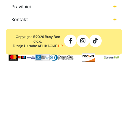
Pravilnici
Kontakt
Copyright ©2026 Busy Bee
d.o.o.
Dizajn i izrada: APLIKACIJE
.HR