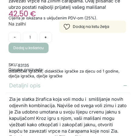
zavezati vrpce na Ziinim čarapama. Ovaj plišanac će
ubrzo postati najbolji prijatelj vašeg mališana!
42,50
€
Cijena je iskazana s uključenim PDV-om (25%).
Na zalihi
-
+
Dodaj u košaricu
SKU:
83135
Oznake proizvoda:
didaktičke igračke
,
didaktičke igračke za djecu od 1 godine
,
dječja igračka
,
dječje igračke
Detaljni opis
Zia je slatka žirafica koja voli modu i smišljanje novih
odjevnih kombinacija. Najviše od svega voli zimu i zato
je Zia udobno umotana u svoju lijepu crvenu jaknu s
kapuljačom! Kroz igru s njom, vaši mališani mogu
vježbati kako otkopčati i zakopčati jaknu, otvoriti
kopču te zavezati vrpce na čarapama koje nosi Zia.