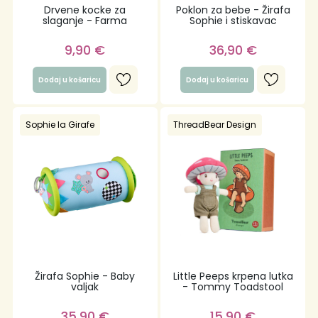
Drvene kocke za
Poklon za bebe - Žirafa
slaganje - Farma
Sophie i stiskavac
9,90
€
36,90
€
Dodaj u košaricu
Dodaj u košaricu
Sophie la Girafe
ThreadBear Design
Žirafa Sophie - Baby
Little Peeps krpena lutka
valjak
- Tommy Toadstool
35,90
€
15,90
€