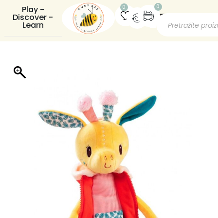
0
0
Play -
Discover -
Learn