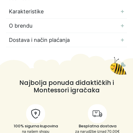
Karakteristike
O brendu
Dostava i način plaćanja
Najbolja ponuda didaktičkih i
Montessori igračaka
100% sigurna kupovina
Besplatna dostava
na našem shopu
za narudžbe iznad 70,00€