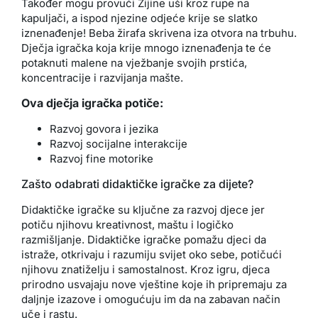
Također mogu provući Zijine uši kroz rupe na
kapuljači, a ispod njezine odjeće krije se slatko
iznenađenje! Beba žirafa skrivena iza otvora na trbuhu.
Dječja igračka koja krije mnogo iznenađenja te će
potaknuti malene na vježbanje svojih prstića,
koncentracije i razvijanja mašte.
Ova dječja igračka potiče:
Razvoj govora i jezika
Razvoj socijalne interakcije
Razvoj fine motorike
Zašto odabrati didaktičke igračke za dijete?
Didaktičke igračke su ključne za razvoj djece jer
potiču njihovu kreativnost, maštu i logičko
razmišljanje. Didaktičke igračke pomažu djeci da
istraže, otkrivaju i razumiju svijet oko sebe, potičući
njihovu znatiželju i samostalnost. Kroz igru, djeca
prirodno usvajaju nove vještine koje ih pripremaju za
daljnje izazove i omogućuju im da na zabavan način
uče i rastu.