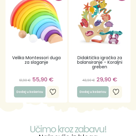
Velika Montessori duga
Didaktička igračka za
za slaganje
balansiranje - Koraljni
greben
55,90
€
29,90
€
61,90
€
43,90
€
Dodaj u košaricu
Dodaj u košaricu
Učimo kroz zabavu!