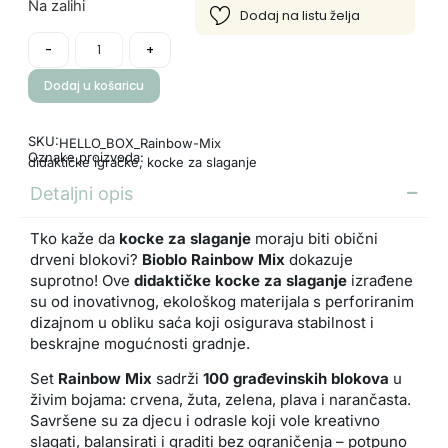
Na zalihi
-
+
Dodaj u košaricu
SKU:
HELLO_BOX_Rainbow-Mix
Oznake proizvoda:
didaktičke igračke
,
kocke za slaganje
Detaljni opis
Tko kaže da
kocke za slaganje
moraju biti obični
drveni blokovi?
Bioblo Rainbow Mix
dokazuje
suprotno! Ove
didaktičke kocke za slaganje
izrađene
su od inovativnog, ekološkog materijala s perforiranim
dizajnom u obliku saća koji osigurava stabilnost i
beskrajne mogućnosti gradnje.
Set
Rainbow Mix
sadrži
100 građevinskih blokova
u
živim bojama: crvena, žuta, zelena, plava i narančasta.
Savršene su za djecu i odrasle koji vole kreativno
slagati, balansirati i graditi bez ograničenja – potpuno