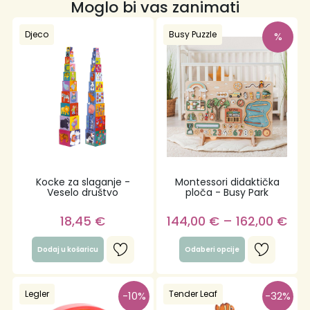
Moglo bi vas zanimati
Djeco
Busy Puzzle
%
Kocke za slaganje -
Montessori didaktička
Veselo društvo
ploča - Busy Park
18,45
€
144,00
€
–
162,00
€
Dodaj u košaricu
Odaberi opcije
Legler
Tender Leaf
-10%
-32%