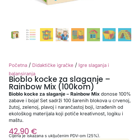
/
/
Početna
Didaktičke igračke
Igre slaganja i
balansiranja
Bioblo kocke za slaganje –
Rainbow Mix (100kom)
Bioblo kocke za slaganje – Rainbow Mix
donose 100%
zabave i boja! Set sadrži 100 šarenih blokova u crvenoj,
žutoj, zelenoj, plavoj i narančastoj boji, izrađenih od
ekološkog materijala koji potiče kreativnost, logiku i
maštu.
42,90
€
Cijena je iskazana s uključenim PDV-om (25%).