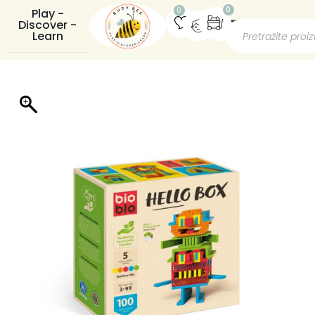
0
0
Play -
Discover -
Learn