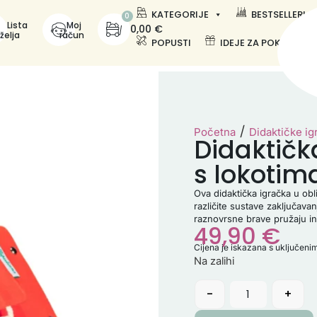
KATEGORIJE
BESTSELLERI
0
Lista
Moj
0,00
€
želja
račun
POPUSTI
IDEJE ZA POKLONE
/
Početna
Didaktičke ig
Didaktičk
s lokotim
Ova didaktička igračka u ob
različite sustave zaključavanj
raznovrsne brave pružaju int
49,90
€
Cijena je iskazana s uključen
Na zalihi
-
+