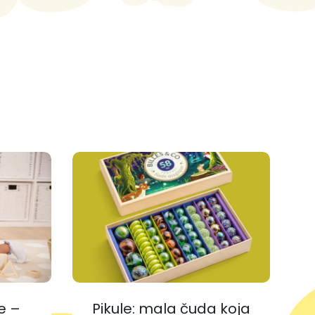
!
e –
Pikule: mala čuda koja