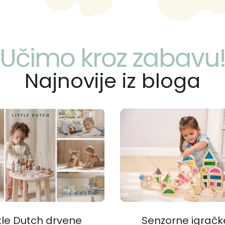
Učimo kroz zabavu
Najnovije iz bloga
ttle Dutch drvene
Senzorne igračk