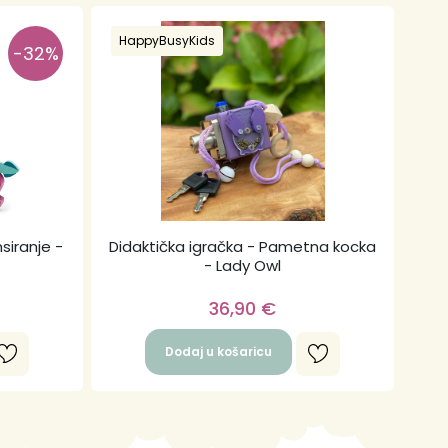
HappyBusyKids
-32%
siranje -
Didaktička igračka - Pametna kocka
- Lady Owl
36,90
€
Dodaj u košaricu