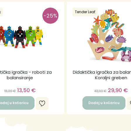
g
Tender Leaf
-25%
tička igračka - roboti za
Didaktička igračka za balan
balansiranje
Koraljni greben
13,50
€
29,90
€
18,00
€
43,90
€
odaj u košaricu
Dodaj u košaricu