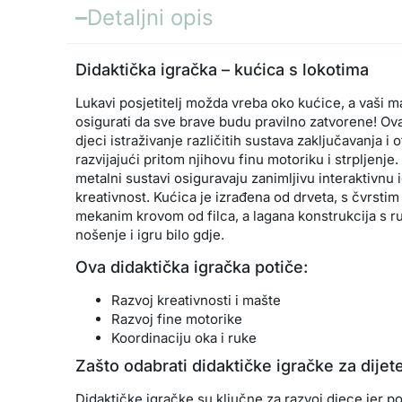
Detaljni opis
Didaktička igračka – kućica s lokotima
Lukavi posjetitelj možda vreba oko kućice, a vaši m
osigurati da sve brave budu pravilno zatvorene! O
djeci istraživanje različitih sustava zaključavanja i 
razvijajući pritom njihovu finu motoriku i strpljenje. Š
metalni sustavi osiguravaju zanimljivu interaktivnu 
kreativnost. Kućica je izrađena od drveta, s čvrsti
mekanim krovom od filca, a lagana konstrukcija s
nošenje i igru bilo gdje.
Ova didaktička igračka potiče:
Razvoj kreativnosti i mašte
Razvoj fine motorike
Koordinaciju oka i ruke
Zašto odabrati didaktičke igračke za dijet
Didaktičke igračke su ključne za razvoj djece jer po