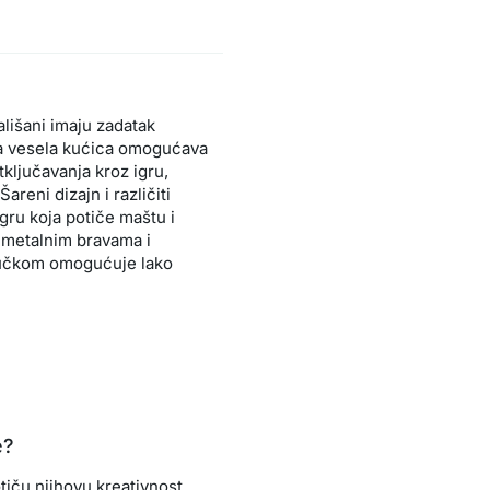
ališani imaju zadatak
va vesela kućica omogućava
otključavanja kroz igru,
areni dizajn i različiti
igru koja potiče maštu i
m metalnim bravama i
 ručkom omogućuje lako
e?
tiču njihovu kreativnost,