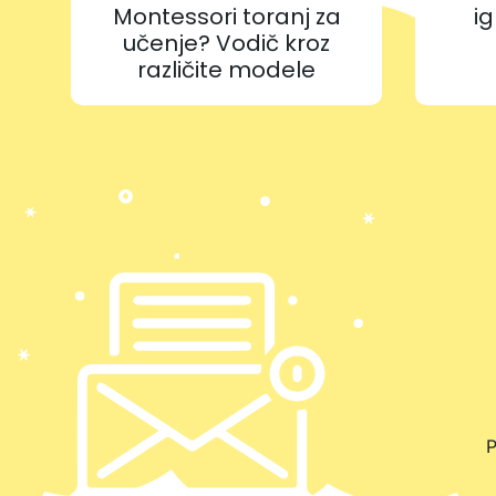
Montessori toranj za
ig
učenje? Vodič kroz
različite modele
P