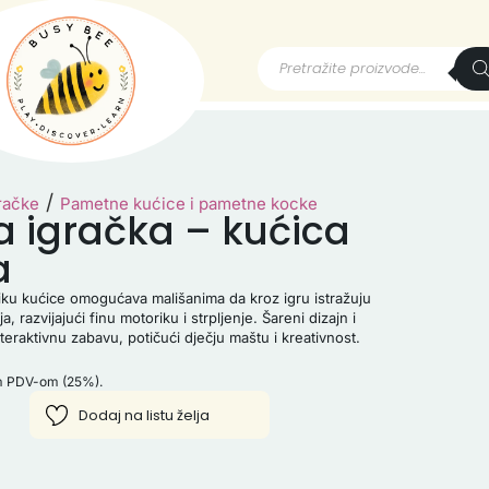
/
račke
Pametne kućice i pametne kocke
a igračka – kućica
a
liku kućice omogućava mališanima da kroz igru istražuju
a, razvijajući finu motoriku i strpljenje. Šareni dizajn i
eraktivnu zabavu, potičući dječju maštu i kreativnost.
im PDV-om (25%).