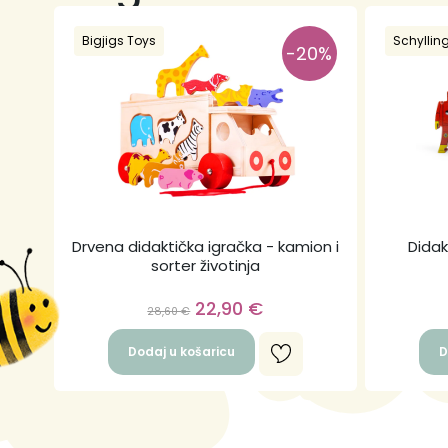
Bigjigs Toys
Schyllin
-20%
Drvena didaktička igračka - kamion i
Didak
sorter životinja
22,90
€
28,60
€
Dodaj u košaricu
D