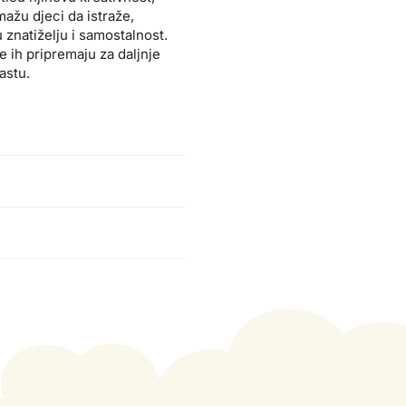
mažu djeci da istraže,
u znatiželju i samostalnost.
e ih pripremaju za daljnje
astu.