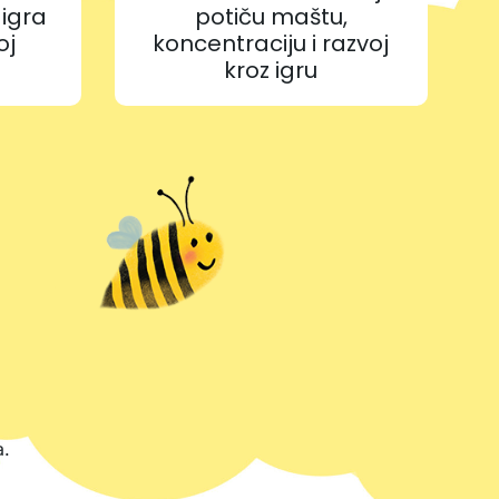
 igra
potiču maštu,
oj
koncentraciju i razvoj
kroz igru
m
a.