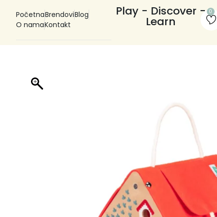
Play - Discover -
0
Početna
Brendovi
Blog
Learn
O nama
Kontakt