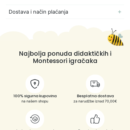
Dostava i način plaćanja
Najbolja ponuda didaktičkih i
Montessori igračaka
100% sigurna kupovina
Besplatna dostava
na našem shopu
za narudžbe iznad 70,00€