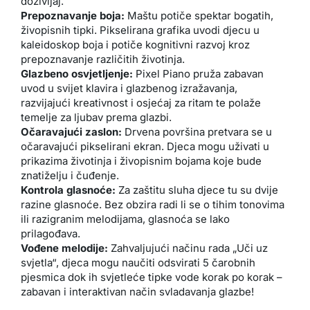
doživljaj.
Prepoznavanje boja:
Maštu potiče spektar bogatih,
živopisnih tipki. Pikselirana grafika uvodi djecu u
kaleidoskop boja i potiče kognitivni razvoj kroz
prepoznavanje različitih životinja.
Glazbeno osvjetljenje:
Pixel Piano pruža zabavan
uvod u svijet klavira i glazbenog izražavanja,
razvijajući kreativnost i osjećaj za ritam te polaže
temelje za ljubav prema glazbi.
Očaravajući zaslon:
Drvena površina pretvara se u
očaravajući pikselirani ekran. Djeca mogu uživati u
prikazima životinja i živopisnim bojama koje bude
znatiželju i čuđenje.
Kontrola glasnoće:
Za zaštitu sluha djece tu su dvije
razine glasnoće. Bez obzira radi li se o tihim tonovima
ili razigranim melodijama, glasnoća se lako
prilagođava.
Vođene melodije:
Zahvaljujući načinu rada „Uči uz
svjetla“, djeca mogu naučiti odsvirati 5 čarobnih
pjesmica dok ih svjetleće tipke vode korak po korak –
zabavan i interaktivan način svladavanja glazbe!