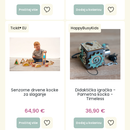
Pročitaj više
Dodaj u košaricu
Tickit® EU
HappyBusyKids
Senzorne drvene kocke
Didaktička igračka -
za slaganje
Pametna kocka -
Timeless
64,90
€
36,90
€
Pročitaj više
Dodaj u košaricu