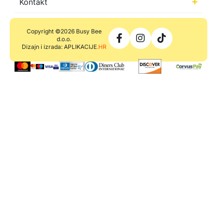
Kontakt
Copyright ©2026 Busy Bee
d.o.o.
Dizajn i izrada: APLIKACIJE
.HR