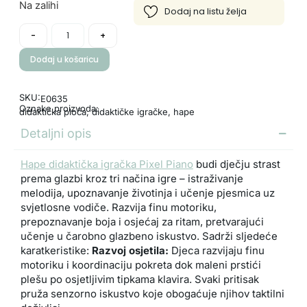
Na zalihi
-
+
Dodaj u košaricu
SKU:
E0635
Oznake proizvoda:
didaktička ploča
,
didaktičke igračke
,
hape
Detaljni opis
Hape didaktička igračka Pixel Piano
budi dječju strast
prema glazbi kroz tri načina igre – istraživanje
melodija, upoznavanje životinja i učenje pjesmica uz
svjetlosne vodiče. Razvija finu motoriku,
prepoznavanje boja i osjećaj za ritam, pretvarajući
učenje u čarobno glazbeno iskustvo. Sadrži sljedeće
karatkeristike:
Razvoj osjetila:
Djeca razvijaju finu
motoriku i koordinaciju pokreta dok maleni prstići
plešu po osjetljivim tipkama klavira. Svaki pritisak
pruža senzorno iskustvo koje obogaćuje njihov taktilni