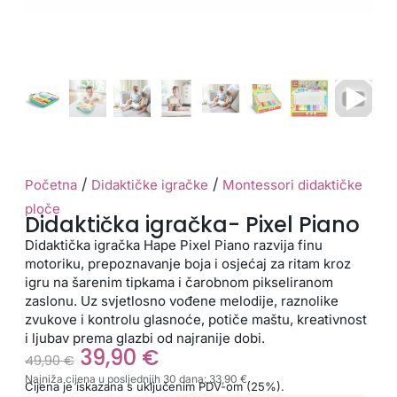
/
/
Početna
Didaktičke igračke
Montessori didaktičke
ploče
Didaktička igračka- Pixel Piano
Didaktička igračka Hape Pixel Piano razvija finu
motoriku, prepoznavanje boja i osjećaj za ritam kroz
igru na šarenim tipkama i čarobnom pikseliranom
zaslonu. Uz svjetlosno vođene melodije, raznolike
zvukove i kontrolu glasnoće, potiče maštu, kreativnost
i ljubav prema glazbi od najranije dobi.
39,90
€
49,90
€
Najniža cijena u posljednjih 30 dana:
33,90
€
Cijena je iskazana s uključenim PDV-om (25%).