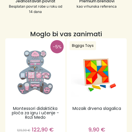
Jednostavan povrat
Premium brendovi
Besplatan povrat robe u roku od
kao vrhunska referenca
14 dana
Moglo bi vas zanimati
Bigjigs Toys
-5%
Montessori didaktička
Mozaik drvena slagalica
ploča za igru i učenje -
Rozi Medo
122,90
€
9,90
€
129,90
€