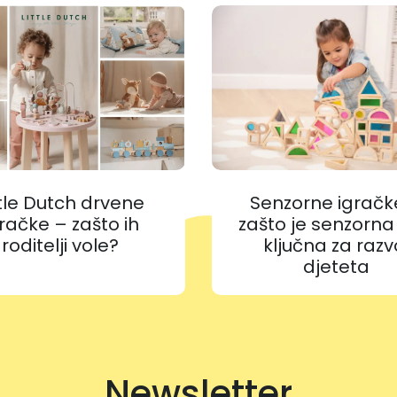
ttle Dutch drvene
Senzorne igračk
račke – zašto ih
zašto je senzorna
roditelji vole?
ključna za razv
djeteta
Newsletter