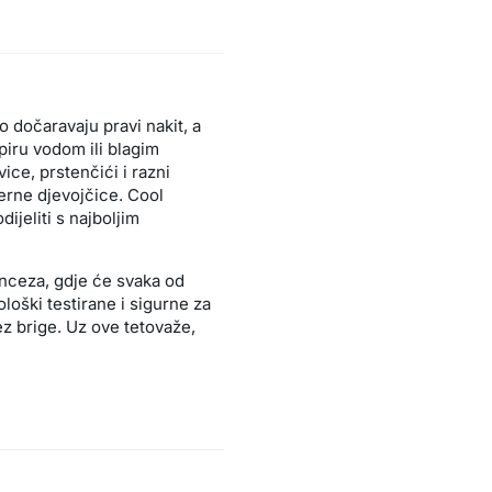
o dočaravaju pravi nakit, a
spiru vodom ili blagim
ice, prstenčići i razni
derne djevojčice. Cool
ijeliti s najboljim
inceza, gdje će svaka od
loški testirane i sigurne za
ez brige. Uz ove tetovaže,