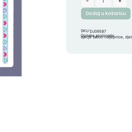
-
+
Dodaj u košaricu
SKU:
DJ09587
Oznake proizvoda:
dječje tattoo naljepnice
,
dje