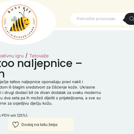
/
eativnu igru
Tetovaže
too naljepnice –
n
čje tattoo naljepnice oponašaju pravi nakit i
dom ili blagim sredstvom za čišćenje kože. Ukrasne
ći i drugi dodaci bit će divan dodatak za svaku modernu
 dva seta pa ih možeš dijeliti s prijateljicama, a sve su
rne za osjetljivu dječju kožu.
im PDV-om (25%).