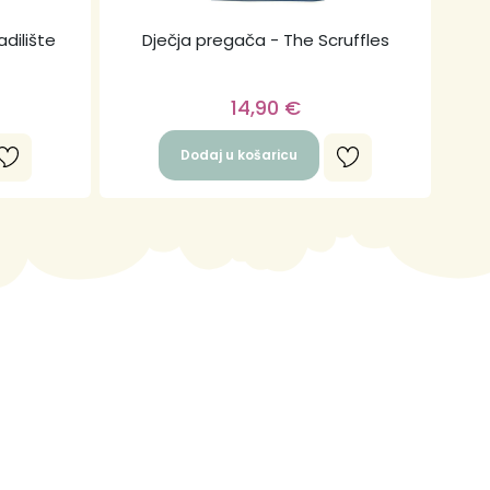
adilište
Dječja pregača - The Scruffles
14,90
€
Dodaj u košaricu
!