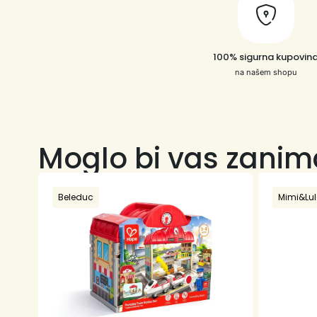
100% sigurna kupovin
na našem shopu
Moglo bi vas zanim
Beleduc
Mimi&Lu