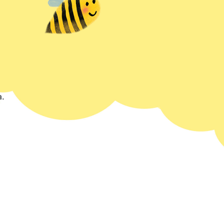
m
a.
n