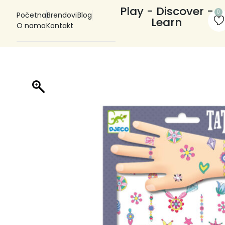
Play - Discover -
0
Početna
Brendovi
Blog
Learn
O nama
Kontakt