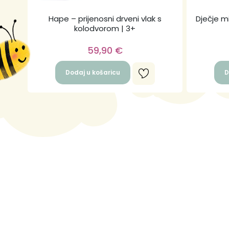
Hape – prijenosni drveni vlak s
Dječje m
kolodvorom | 3+
59,90
€
Dodaj u košaricu
D