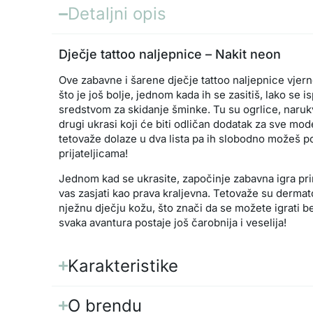
Detaljni opis
Dječje tattoo naljepnice – Nakit neon
Ove zabavne i šarene dječje tattoo naljepnice vjern
što je još bolje, jednom kada ih se zasitiš, lako se i
sredstvom za skidanje šminke. Tu su ogrlice, narukv
drugi ukrasi koji će biti odličan dodatak za sve mo
tetovaže dolaze u dva lista pa ih slobodno možeš pod
prijateljicama!
Jednom kad se ukrasite, započinje zabavna igra pr
vas zasjati kao prava kraljevna. Tetovaže su dermato
nježnu dječju kožu, što znači da se možete igrati b
svaka avantura postaje još čarobnija i veselija!
Karakteristike
O brendu