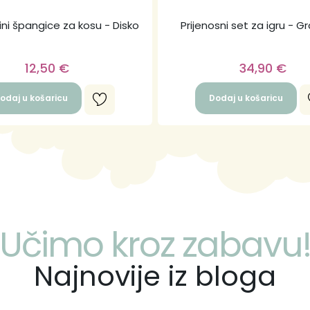
ini špangice za kosu - Disko
Prijenosni set za igru - Gr
12,50
€
34,90
€
odaj u košaricu
Dodaj u košaricu
Učimo kroz zabavu
Najnovije iz bloga