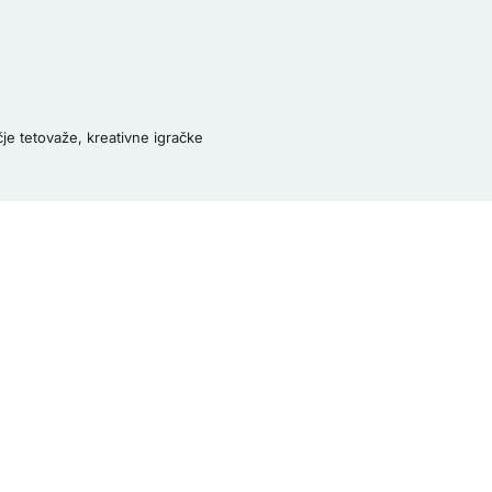
čje tetovaže
,
kreativne igračke