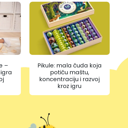
e –
Pikule: mala čuda koja
 igra
potiču maštu,
oj
koncentraciju i razvoj
kroz igru