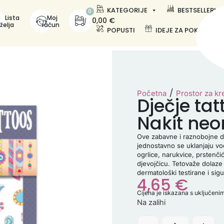
KATEGORIJE
BESTSELLERI
0
Lista
Moj
0,00
€
želja
račun
POPUSTI
IDEJE ZA POKLONE
/
Početna
Prostor za kr
Dječje tat
Nakit neo
Ove zabavne i raznobojne dje
jednostavno se uklanjaju vo
ogrlice, narukvice, prstenči
djevojčicu. Tetovaže dolaze u
dermatološki testirane i sigu
4,65
€
Cijena je iskazana s uključen
Na zalihi