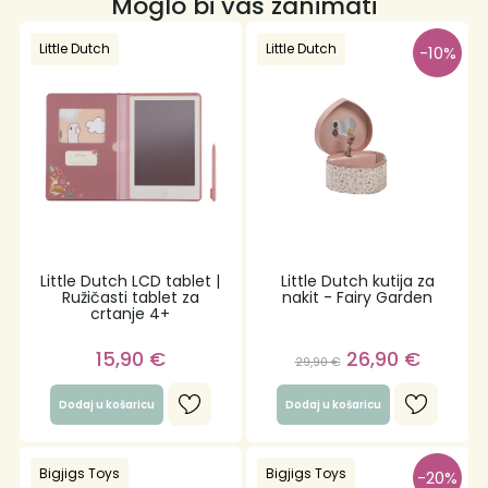
Moglo bi vas zanimati
Little Dutch
Little Dutch
-10%
Little Dutch LCD tablet |
Little Dutch kutija za
Ružičasti tablet za
nakit - Fairy Garden
crtanje 4+
15,90
€
26,90
€
29,90
€
Dodaj u košaricu
Dodaj u košaricu
Bigjigs Toys
Bigjigs Toys
-20%