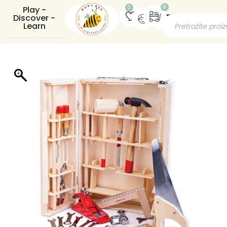
0
0
Play -
Discover -
Learn