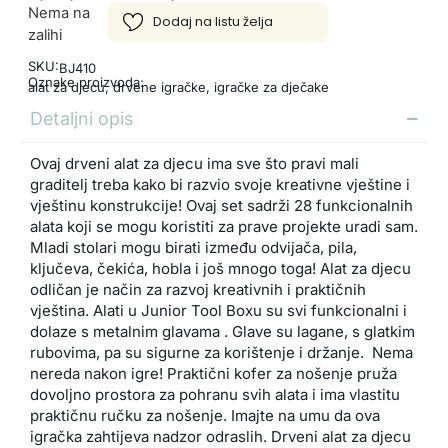
Nema na
zalihi
SKU:
BJ410
Oznake proizvoda:
alat za djecu
,
drvene igračke
,
igračke za dječake
Detaljni opis
Ovaj drveni alat za djecu ima sve što pravi mali
graditelj treba kako bi razvio svoje kreativne vještine i
vještinu konstrukcije! Ovaj set sadrži 28 funkcionalnih
alata koji se mogu koristiti za prave projekte uradi sam.
Mladi stolari mogu birati između odvijača, pila,
ključeva, čekića, hobla i još mnogo toga! Alat za djecu
odličan je način za razvoj kreativnih i praktičnih
vještina. Alati u Junior Tool Boxu su svi funkcionalni i
dolaze s metalnim glavama . Glave su lagane, s glatkim
rubovima, pa su sigurne za korištenje i držanje. Nema
nereda nakon igre! Praktični kofer za nošenje pruža
dovoljno prostora za pohranu svih alata i ima vlastitu
praktičnu ručku za nošenje. Imajte na umu da ova
igračka zahtijeva nadzor odraslih. Drveni alat za djecu