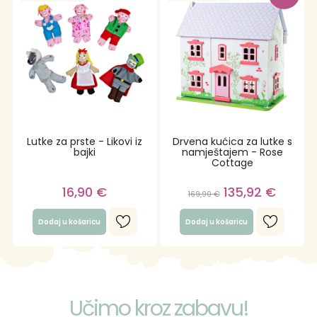
Lutke za prste - Likovi iz
Drvena kućica za lutke s
bajki
namještajem - Rose
Cottage
16,90
€
135,92
€
169,90
€
Dodaj u košaricu
Dodaj u košaricu
Učimo kroz zabavu!