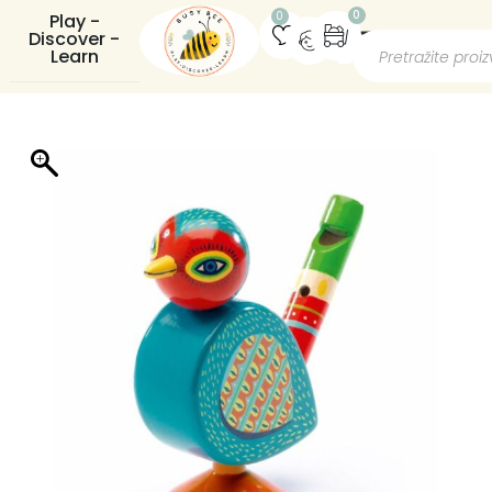
0
0
Play -
Discover -
Learn