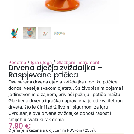
/
/
Početna
Igra uloga
Glazbeni instrumenti
Drvena dječja zviždaljka –
Raspjevana ptičica
Ova šarena drvena dječja zviždaljka u obliku ptičice
donosi veselje svakom djetetu. Sa živopisnim bojama i
jedinstvenim dizajnom, privlači pažnju i potiče maštu.
Glazbena drvena igračka napravljena je od kvalitetnog
drveta, što je čini izdržljivom i sigurnom za igru.
Cvrkutanje ove drvene zviždaljke donosi radost i
smijeh u svaki kutak doma.
7,90
€
Cijena je iskazana s uključenim PDV-om (25%).