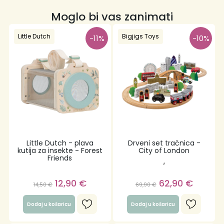
Moglo bi vas zanimati
Little Dutch
Tidlo
Bigjigs Toys
-11%
-10%
Little Dutch - plava
Drveni set tračnica -
kutija za insekte - Forest
City of London
Friends
,
12,90
€
62,90
€
14,50
€
69,90
€
Dodaj u košaricu
Dodaj u košaricu