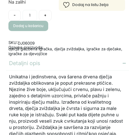
Na zalihi
-
+
Dodaj u košaricu
SKU:
DJ06009
Oznake proizvoda:
dječja glazbena igračka
,
dječja zviždaljka
,
igračke za dječake
,
igračke za djevojčice
Detaljni opis
Unikatna i jedinstvena, ova šarena drvena dječja
zviždaljka oblikovana je poput prekrasne ptičice.
Njezine žive boje, uključujući crvenu, plavu i zelenu,
zajedno s detaljnim uzorcima, privlače pažnju i
inspiriraju dječju maštu. Izrađena od kvalitetnog
drveta, dječja zviždaljka je čvrsta i sigurna za male
ruke koje je istražuju. Svaki put kada dijete puhne u
nju, proizvodi veseli zvuk cvrkutanja koji unosi radost
u prostoriju. Zviždaljka je savršena za razvijanje
dječjih glazbenih sposobnosti i ritmičkog osjećaja.