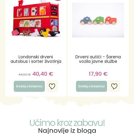
Londonski drveni
Drveni autići - Šarena
autobus i sorter životinja
vozila javne službe
40,40
€
17,90
€
44,90
€
Dodaj u košaricu
Dodaj u košaricu
Učimo kroz zabavu!
Najnovije iz bloga