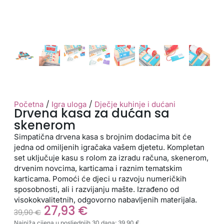
/
/
Početna
Igra uloga
Dječje kuhinje i dućani
Drvena kasa za dućan sa
skenerom
Simpatična drvena kasa s brojnim dodacima bit će
jedna od omiljenih igračaka vašem djetetu. Kompletan
set uključuje kasu s rolom za izradu računa, skenerom,
drvenim novcima, karticama i raznim tematskim
karticama. Pomoći će djeci u razvoju numeričkih
sposobnosti, ali i razvijanju mašte. Izrađeno od
visokokvalitetnih, odgovorno nabavljenih materijala.
27,93
€
39,90
€
Najniža cijena u posljednjih 30 dana:
39,90
€