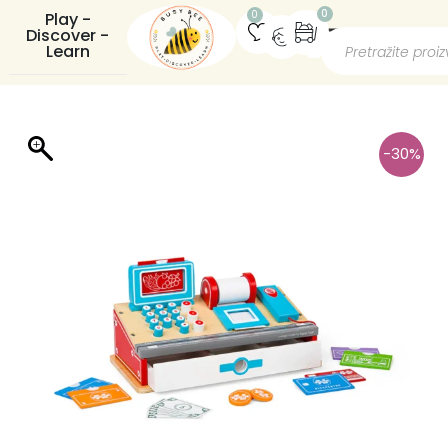
0
0
Play -
Discover -
Learn
-30%