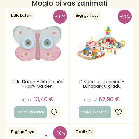
Moglo bi vas zanimati
Little Dutch
Bigjigs Toys
-10%
-10%
Little Dutch - čitač priča
Drveni set tračnica -
- Fairy Garden
Lunapark u gradu
13,40
€
62,90
€
14,90
€
69,90
€
Dodaj u košaricu
Dodaj u košaricu
Bigjigs Toys
Tickit® EU
-10%