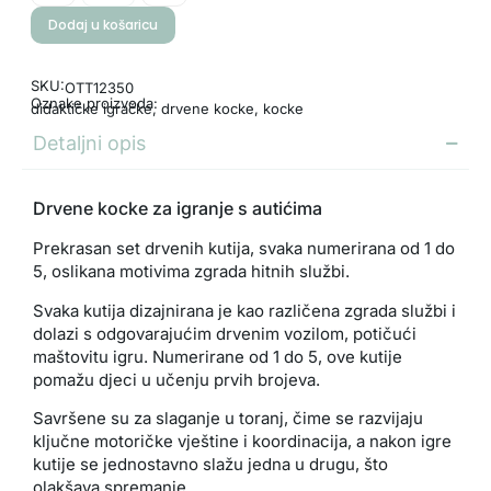
Dodaj u košaricu
SKU:
OTT12350
Oznake proizvoda:
didaktičke igračke
,
drvene kocke
,
kocke
Detaljni opis
Drvene kocke za igranje s autićima
Prekrasan set drvenih kutija, svaka numerirana od 1 do
5, oslikana motivima zgrada hitnih službi.
Svaka kutija dizajnirana je kao različena zgrada službi i
dolazi s odgovarajućim drvenim vozilom, potičući
maštovitu igru. Numerirane od 1 do 5, ove kutije
pomažu djeci u učenju prvih brojeva.
Savršene su za slaganje u toranj, čime se razvijaju
ključne motoričke vještine i koordinacija, a nakon igre
kutije se jednostavno slažu jedna u drugu, što
olakšava spremanje.