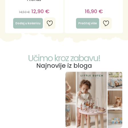
12,90
€
16,90
€
14,50
€
Dodaj u košaricu
Pročitaj više
Učimo kroz zabavu!
Najnovije iz bloga