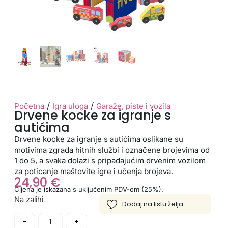
/
/
Početna
Igra uloga
Garaže, piste i vozila
Drvene kocke za igranje s
autićima
Drvene kocke za igranje s autićima oslikane su
motivima zgrada hitnih službi i označene brojevima od
1 do 5, a svaka dolazi s pripadajućim drvenim vozilom
za poticanje maštovite igre i učenja brojeva.
24,90
€
Cijena je iskazana s uključenim PDV-om (25%).
Na zalihi
-
+