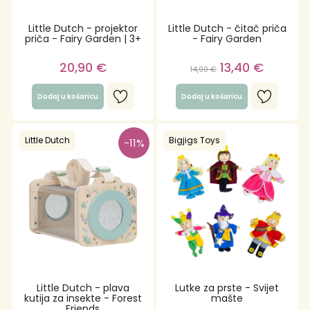
Little Dutch - projektor
Little Dutch - čitač priča
priča - Fairy Garden | 3+
- Fairy Garden
20,90
€
13,40
€
14,90
€
Dodaj u košaricu
Dodaj u košaricu
Little Dutch
Bigjigs Toys
-11%
Little Dutch - plava
Lutke za prste - Svijet
kutija za insekte - Forest
mašte
Friends