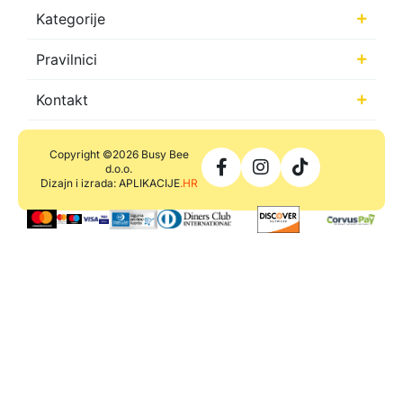
Kategorije
Pravilnici
Kontakt
Copyright ©2026 Busy Bee
d.o.o.
Dizajn i izrada: APLIKACIJE
.HR