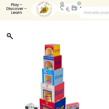
0
0
Play -
Discover -
Learn