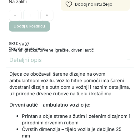
Na zalihi
-
+
Dodaj u košaricu
SKU:
NV37
Oznake proizvoda:
drvena igračka
,
drvene igračke
,
drveni autič
Detaljni opis
Djeca će obožavati šarene dizajne na ovom
ambulantnom vozilu. Vozilo hitne pomoći ima šareni
dvostrani dizajn s putnicom u vožnji i raznim detaljima,
uz prirodne drvene rubove na tijelu i kotačima.
Drveni autić – ambulatno vozilo je:
Printan s obje strane s žutim i zelenim dizajnom i
prirodnim drvenim rubom
Čvrstih dimenzija – tijelo vozila je debljine 25
mm