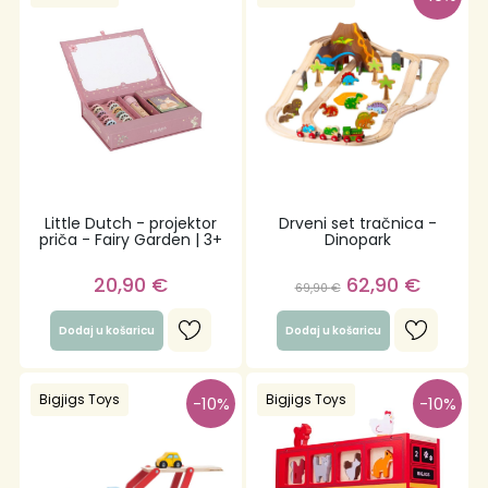
Little Dutch - projektor
Drveni set tračnica -
priča - Fairy Garden | 3+
Dinopark
20,90
€
62,90
€
69,90
€
Dodaj u košaricu
Dodaj u košaricu
Bigjigs Toys
Bigjigs Toys
-10%
-10%