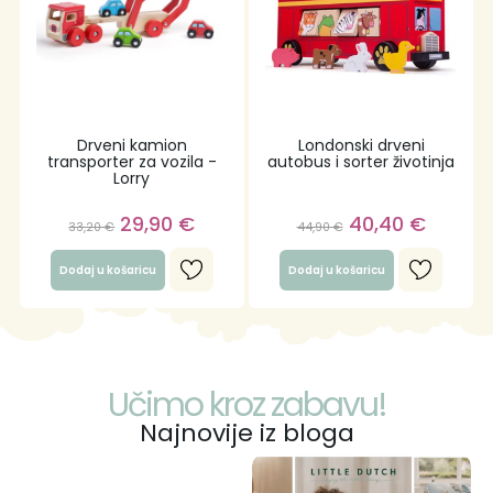
Drveni kamion
Londonski drveni
transporter za vozila -
autobus i sorter životinja
Lorry
29,90
€
40,40
€
33,20
€
44,90
€
Dodaj u košaricu
Dodaj u košaricu
Učimo kroz zabavu!
Najnovije iz bloga