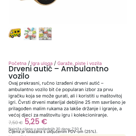
/
/
Početna
Igra uloga
Garaže, piste i vozila
Drveni autić – Ambulantno
vozilo
Ovaj prekrasni, ručno izrađeni drveni autić –
ambulantno vozilo bit će popularan izbor za prvu
igračku koja se može gurati, ali i koristiti u maštovitoj
igri. Čvrsti drveni materijal debljine 25 mm savršeno je
prilagođen malim rukama za lakše držanje i igranje, a
većoj djeci za maštovitu igru i kolekcioniranje.
5,25
€
7,50
€
Najniža cijena u posljednjih 30 dana:
7,50
€
Cijena je iskazana s uključenim PDV-om (25%).