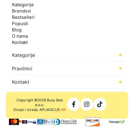
Kategorije
Brendovi
Bestselleri
Popusti
Blog
O nama
Kontakt
Kategorije
Pravilnici
Kontakt
Copyright ©2026 Busy Bee
d.o.o.
Dizajn i izrada: APLIKACIJE
.HR