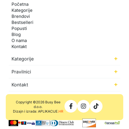
Početna
Kategorije
Brendovi
Bestselleri
Popusti
Blog
O nama
Kontakt
Kategorije
Pravilnici
Kontakt
Copyright ©2026 Busy Bee
d.o.o.
Dizajn i izrada: APLIKACIJE
.HR