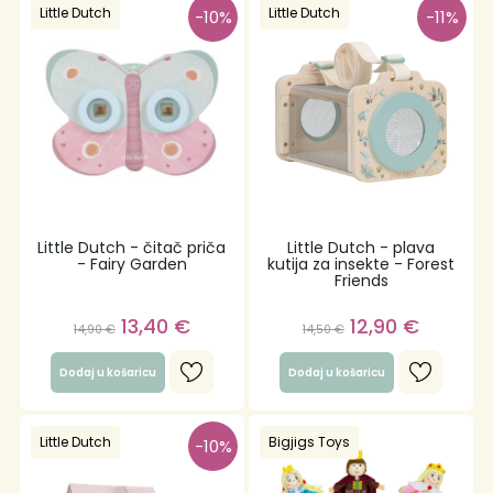
Little Dutch
Little Dutch
-10%
-11%
Little Dutch - čitač priča
Little Dutch - plava
- Fairy Garden
kutija za insekte - Forest
Friends
13,40
€
12,90
€
14,90
€
14,50
€
Dodaj u košaricu
Dodaj u košaricu
Little Dutch
Bigjigs Toys
-10%