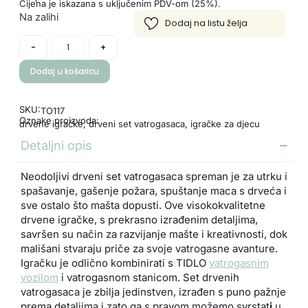
Cijena je iskazana s uključenim PDV-om (25%).
Na zalihi
-
+
Dodaj u košaricu
SKU:
TO117
Oznake proizvoda:
drvene igračke
,
drveni set vatrogasaca
,
igračke za djecu
Detaljni opis
Neodoljivi drveni set vatrogasaca spreman je za utrku i
spašavanje, gašenje požara, spuštanje maca s drveća i
sve ostalo što mašta dopusti. Ove visokokvalitetne
drvene igračke, s prekrasno izrađenim detaljima,
savršen su način za razvijanje mašte i kreativnosti, dok
mališani stvaraju priče za svoje vatrogasne avanture.
Igračku je odlično kombinirati s TIDLO
vatrogasnim
vozilom
i vatrogasnom stanicom. Set drvenih
vatrogasaca je zbilja jedinstven, izrađen s puno pažnje
prema detaljima i zato ga s pravom možemo svrstat
i
u