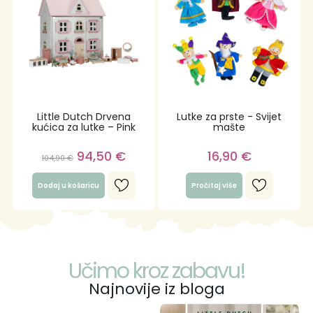
Little Dutch Drvena
Lutke za prste - Svijet
kućica za lutke – Pink
mašte
94,50
€
16,90
€
104,90
€
Dodaj u košaricu
Pročitaj više
Učimo kroz zabavu!
Najnovije iz bloga