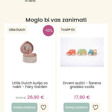
14 dana
Moglo bi vas zanimati
Little Dutch
Tickit® EU
-10%
Little Dutch kutija za
Drveni autići - Šarena
nakit - Fairy Garden
gradska vozila
26,90
€
17,90
€
29,90
€
Dodaj u košaricu
Dodaj u košaricu