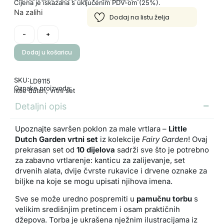
Cijena je iskazana s uključenim PDV-om (25%).
Na zalihi
-
+
Dodaj u košaricu
SKU:
LD9115
Oznake proizvoda:
little dutch
,
vrtni set
Detaljni opis
Upoznajte savršen poklon za male vrtlara –
Little
Dutch Garden vrtni set
iz kolekcije
Fairy Garden
! Ovaj
prekrasan set od
10 dijelova
sadrži sve što je potrebno
za zabavno vrtlarenje: kanticu za zalijevanje, set
drvenih alata, dvije čvrste rukavice i drvene oznake za
biljke na koje se mogu upisati njihova imena.
Sve se može uredno pospremiti u
pamučnu torbu
s
velikim središnjim pretincem i osam praktičnih
džepova. Torba je ukrašena nježnim ilustracijama iz