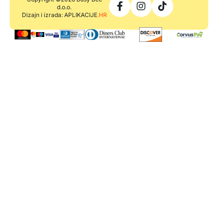
d.o.o.
Dizajn i izrada: APLIKACIJE
.HR