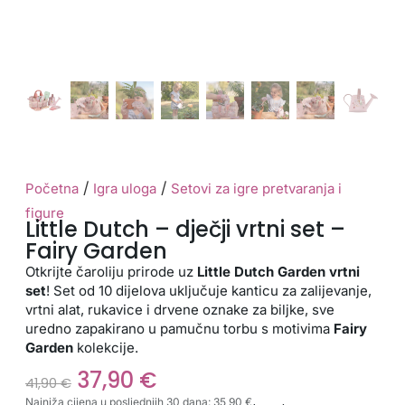
/
/
Početna
Igra uloga
Setovi za igre pretvaranja i
figure
Little Dutch – dječji vrtni set –
Fairy Garden
Otkrijte čaroliju prirode uz
Little Dutch Garden vrtni
set
! Set od 10 dijelova uključuje kanticu za zalijevanje,
vrtni alat, rukavice i drvene oznake za biljke, sve
uredno zapakirano u pamučnu torbu s motivima
Fairy
Garden
kolekcije.
37,90
€
41,90
€
Najniža cijena u posljednjih 30 dana:
35,90
€