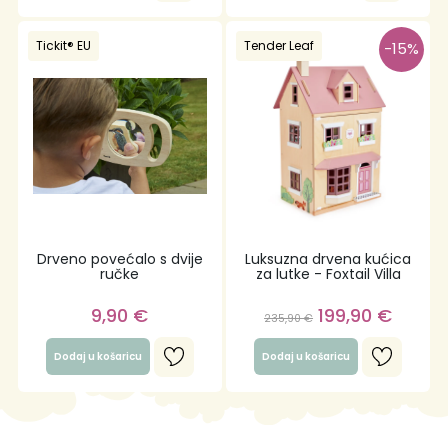
Tickit® EU
Tender Leaf
-15%
Drveno povećalo s dvije
Luksuzna drvena kućica
ručke
za lutke - Foxtail Villa
9,90
€
199,90
€
235,90
€
Dodaj u košaricu
Dodaj u košaricu