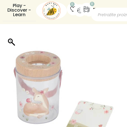
0
0
Play -
Discover -
Learn