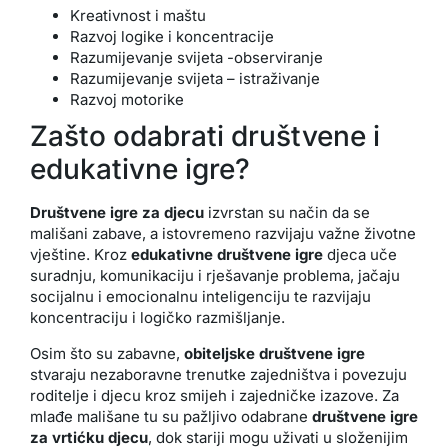
Kreativnost i maštu
Razvoj logike i koncentracije
Razumijevanje svijeta -observiranje
Razumijevanje svijeta – istraživanje
Razvoj motorike
Zašto odabrati društvene i
edukativne igre?
Društvene igre za djecu
izvrstan su način da se
mališani zabave, a istovremeno razvijaju važne životne
vještine. Kroz
edukativne društvene igre
djeca uče
suradnju, komunikaciju i rješavanje problema, jačaju
socijalnu i emocionalnu inteligenciju te razvijaju
koncentraciju i logičko razmišljanje.
Osim što su zabavne,
obiteljske društvene igre
stvaraju nezaboravne trenutke zajedništva i povezuju
roditelje i djecu kroz smijeh i zajedničke izazove. Za
mlađe mališane tu su pažljivo odabrane
društvene igre
za vrtićku djecu
, dok stariji mogu uživati u složenijim