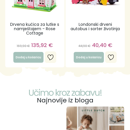
Drvena kućica za lutke s
Londonski drveni
namještajem - Rose
autobus i sorter životinja
Cottage
135,92
€
40,40
€
169,90
€
44,90
€
Dodaj u košaricu
Dodaj u košaricu
Učimo kroz zabavu!
Najnovije iz bloga