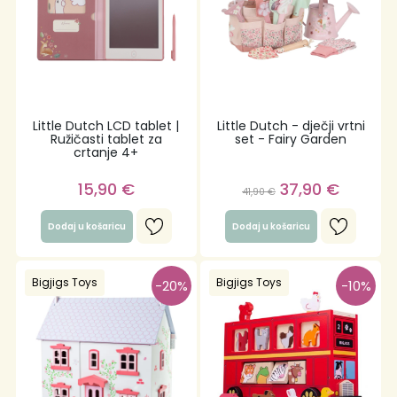
Little Dutch LCD tablet |
Little Dutch - dječji vrtni
Ružičasti tablet za
set - Fairy Garden
crtanje 4+
15,90
€
37,90
€
41,90
€
Dodaj u košaricu
Dodaj u košaricu
Bigjigs Toys
Bigjigs Toys
-20%
-10%