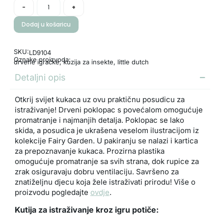
-
+
Dodaj u košaricu
SKU:
LD9104
Oznake proizvoda:
drvene igračke
,
kuzija za insekte
,
little dutch
Detaljni opis
Otkrij svijet kukaca uz ovu praktičnu posudicu za
istraživanje! Drveni poklopac s povećalom omogućuje
promatranje i najmanjih detalja. Poklopac se lako
skida, a posudica je ukrašena veselom ilustracijom iz
kolekcije Fairy Garden. U pakiranju se nalazi i kartica
za prepoznavanje kukaca. Prozirna plastika
omogućuje promatranje sa svih strana, dok rupice za
zrak osiguravaju dobru ventilaciju. Savršeno za
znatiželjnu djecu koja žele istraživati prirodu! Više o
proizvodu pogledajte
ovdje
.
Kutija za istraživanje kroz igru potiče: