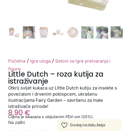
/
/
Početna
Igra uloga
Setovi za igre pretvaranja i
figure
Little Dutch – roza kutija za
istraživanje
Otkrij svijet kukaca uz Little Dutch kutiju za insekte s
povećalom i drvenim poklopcem, ukrašenu
ilustracijama Fairy Garden – savršenu za male
istraživače prirode!
8,90
€
Cijena je iskazana s uključenim PDV-om (25%).
Na zalihi