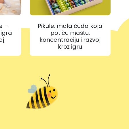
e –
Pikule: mala čuda koja
 igra
potiču maštu,
oj
koncentraciju i razvoj
kroz igru
m