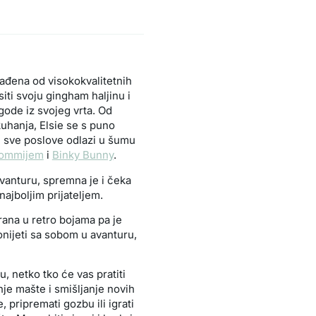
rađena od visokokvalitetnih
siti svoju gingham haljinu i
gode iz svojeg vrta. Od
kuhanja, Elsie se s puno
vi sve poslove odlazi u šumu
ommijem
i
Binky Bunny
.
avanturu, spremna je i čeka
najboljim prijateljem.
rirana u retro bojama pa je
nijeti sa sobom u avanturu,
u, netko tko će vas pratiti
nje mašte i smišljanje novih
, pripremati gozbu ili igrati