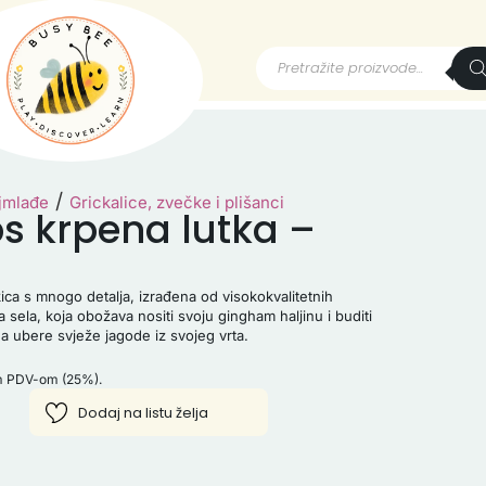
/
ajmlađe
Grickalice, zvečke i plišanci
ps krpena lutka –
kica s mnogo detalja, izrađena od visokokvalitetnih
sa sela, koja obožava nositi svoju gingham haljinu i buditi
a ubere svježe jagode iz svojeg vrta.
im PDV-om (25%).