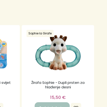
Sophie la Girafe
 svijet
Žirafa Sophie - Dupli prsten za
hlađenje desni
15,50
€