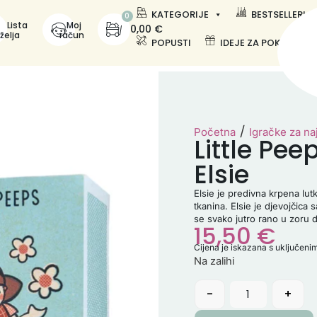
KATEGORIJE
BESTSELLERI
0
Lista
Moj
0,00
€
želja
račun
POPUSTI
IDEJE ZA POKLONE
/
Početna
Igračke za n
Little Pee
Elsie
Elsie je predivna krpena lut
tkanina. Elsie je djevojčica 
se svako jutro rano u zoru d
15,50
€
Cijena je iskazana s uključen
Na zalihi
-
+