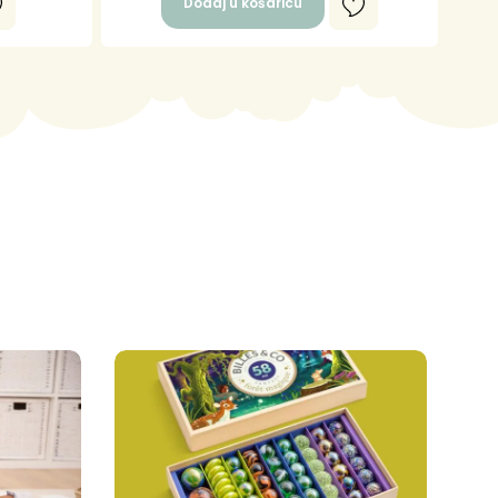
Dodaj u košaricu
!