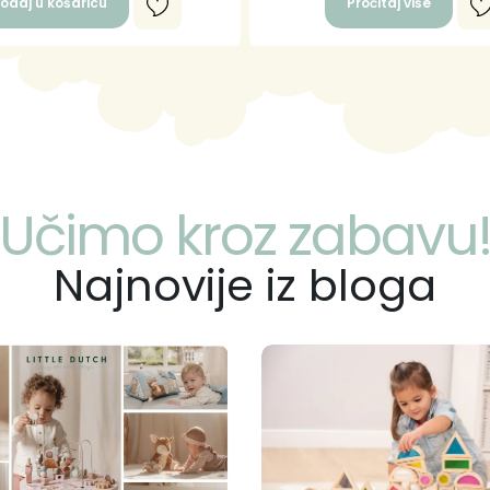
odaj u košaricu
Pročitaj više
Učimo kroz zabavu
Najnovije iz bloga