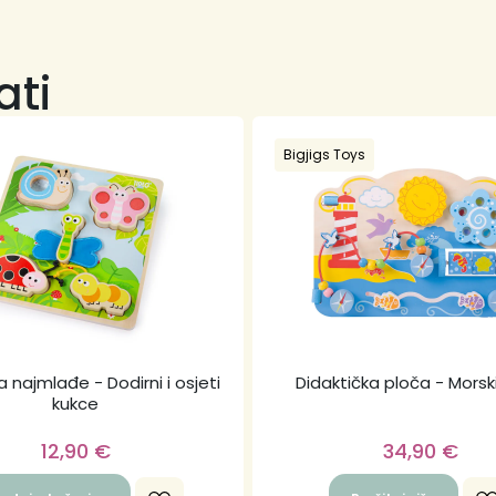
ati
Bigjigs Toys
a najmlađe - Dodirni i osjeti
Didaktička ploča - Morski
kukce
12,90
€
34,90
€