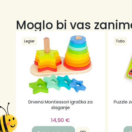
Moglo bi vas zanim
Legler
Tidlo
Drvena Montessori igračka za
Puzzle z
slaganje
14,90
€