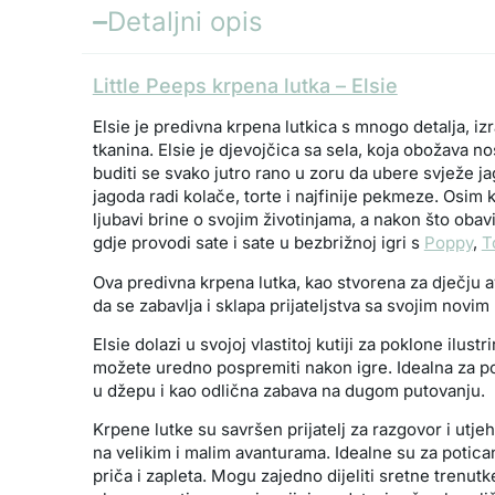
Detaljni opis
Little Peeps krpena lutka – Elsie
Elsie je predivna krpena lutkica s mnogo detalja, iz
tkanina. Elsie je djevojčica sa sela, koja obožava no
buditi se svako jutro rano u zoru da ubere svježe ja
jagoda radi kolače, torte i najfinije pekmeze. Osim 
ljubavi brine o svojim životinjama, a nakon što oba
gdje provodi sate i sate u bezbrižnoj igri s
Poppy
,
T
Ova predivna krpena lutka, kao stvorena za dječju 
da se zabavlja i sklapa prijateljstva sa svojim novim 
Elsie dolazi u svojoj vlastitoj kutiji za poklone ilust
možete uredno pospremiti nakon igre. Idealna za po
u džepu i kao odlična zabava na dugom putovanju.
Krpene lutke su savršen prijatelj za razgovor i utjeh
na velikim i malim avanturama. Idealne su za potica
priča i zapleta. Mogu zajedno dijeliti sretne trenutke