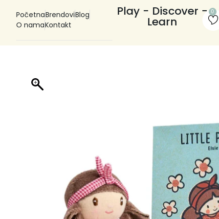
Play - Discover -
0
Početna
Brendovi
Blog
Learn
O nama
Kontakt