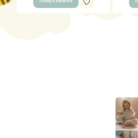
Dodaj u košaricu
D