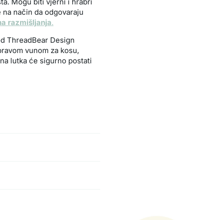
a. Mogu biti vjerni i hrabri
u se na način da odgovaraju
a razmišljanja
.
od ThreadBear Design
m pravom vunom za kosu,
na lutka će sigurno postati