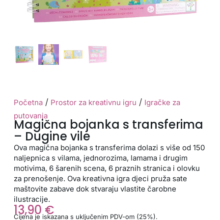
/
/
Početna
Prostor za kreativnu igru
Igračke za
putovanja
Magična bojanka s transferima
– Dugine vile
Ova magična bojanka s transferima dolazi s više od 150
naljepnica s vilama, jednorozima, lamama i drugim
motivima, 6 šarenih scena, 6 praznih stranica i olovku
za prenošenje. Ova kreativna igra djeci pruža sate
maštovite zabave dok stvaraju vlastite čarobne
ilustracije.
13,90
€
Cijena je iskazana s uključenim PDV-om (25%).