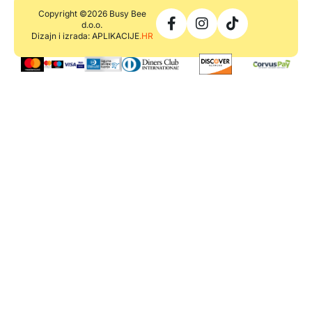
Copyright ©2026 Busy Bee
d.o.o.
Dizajn i izrada: APLIKACIJE
.HR