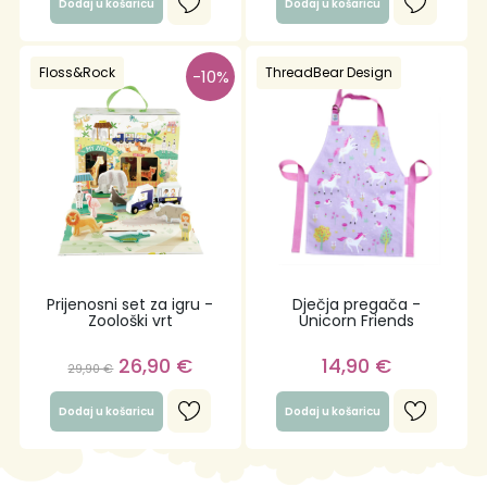
Dodaj u košaricu
Dodaj u košaricu
Floss&Rock
ThreadBear Design
-10%
Prijenosni set za igru -
Dječja pregača -
Zoološki vrt
Unicorn Friends
26,90
€
14,90
€
29,90
€
Dodaj u košaricu
Dodaj u košaricu