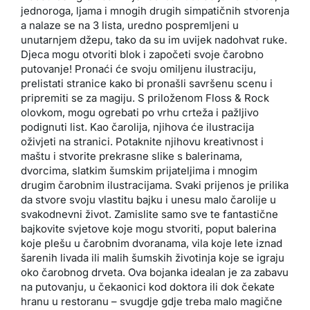
jednoroga, ljama i mnogih drugih simpatičnih stvorenja
a nalaze se na 3 lista, uredno pospremljeni u
unutarnjem džepu, tako da su im uvijek nadohvat ruke.
Djeca mogu otvoriti blok i započeti svoje čarobno
putovanje! Pronaći će svoju omiljenu ilustraciju,
prelistati stranice kako bi pronašli savršenu scenu i
pripremiti se za magiju. S priloženom Floss & Rock
olovkom, mogu ogrebati po vrhu crteža i pažljivo
podignuti list. Kao čarolija, njihova će ilustracija
oživjeti na stranici. Potaknite njihovu kreativnost i
maštu i stvorite prekrasne slike s balerinama,
dvorcima, slatkim šumskim prijateljima i mnogim
drugim čarobnim ilustracijama. Svaki prijenos je prilika
da stvore svoju vlastitu bajku i unesu malo čarolije u
svakodnevni život. Zamislite samo sve te fantastične
bajkovite svjetove koje mogu stvoriti, poput balerina
koje plešu u čarobnim dvoranama, vila koje lete iznad
šarenih livada ili malih šumskih životinja koje se igraju
oko čarobnog drveta. Ova bojanka idealan je za zabavu
na putovanju, u čekaonici kod doktora ili dok čekate
hranu u restoranu – svugdje gdje treba malo magične