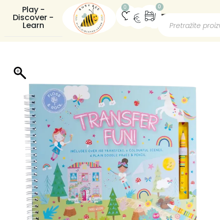
0
0
Play -
Discover -
Learn