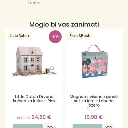
14 dana
Moglo bi vas zanimati
Little Dutch
Floss&Rock
-10%
Little Dutch Drvena
Magnetni višenamjenski
kućica za lutke – Pink
set za igru - Labuđe
jezero
94,50
€
19,90
€
104,90
€