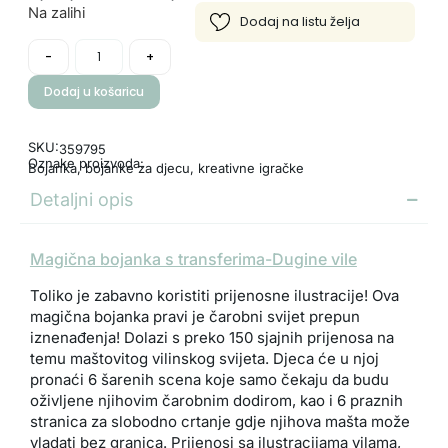
Na zalihi
-
+
Dodaj u košaricu
SKU:
359795
Oznake proizvoda:
Bojanka
,
bojanke za djecu
,
kreativne igračke
Detaljni opis
Magična bojanka s transferima-Dugine vile
Toliko je zabavno koristiti prijenosne ilustracije! Ova
magična bojanka pravi je čarobni svijet prepun
iznenađenja! Dolazi s preko 150 sjajnih prijenosa na
temu maštovitog vilinskog svijeta. Djeca će u njoj
pronaći 6 šarenih scena koje samo čekaju da budu
oživljene njihovim čarobnim dodirom, kao i 6 praznih
stranica za slobodno crtanje gdje njihova mašta može
vladati bez granica. Prijenosi sa ilustracijama vilama,