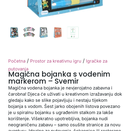
/
/
Početna
Prostor za kreativnu igru
Igračke za
putovanja
Magična bojanka s vodenim
markerom – Svemir
Magična vodena bojanka je nevjerojatno zabavna i
čarobna! Djeca će uživati u kreativnom izražavanju dok
gledaju kako se slike pojavljuju i nestaju tijekom
bojanja s vodom. Šest jarko obojenih listova povezano
je u spiralnu bojanku s ugrađenim stalkom za lakše
korištenje. Višekratno upotrebljiva, bojanka nudi
neograničenu zabavu – samo osušite stranice za novu
avanturu. Idealno za putovanja, čekaonice ili restorane,