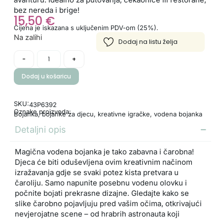
bez nereda i brige!
15,50
€
Cijena je iskazana s uključenim PDV-om (25%).
Na zalihi
-
+
Dodaj u košaricu
SKU:
43P6392
Oznake proizvoda:
Bojanka
,
bojanke za djecu
,
kreativne igračke
,
vodena bojanka
Detaljni opis
Magična vodena bojanka je tako zabavna i čarobna!
Djeca će biti oduševljena ovim kreativnim načinom
izražavanja gdje se svaki potez kista pretvara u
čaroliju. Samo napunite posebnu vodenu olovku i
počnite bojati prekrasne dizajne. Gledajte kako se
slike čarobno pojavljuju pred vašim očima, otkrivajući
nevjerojatne scene – od hrabrih astronauta koji