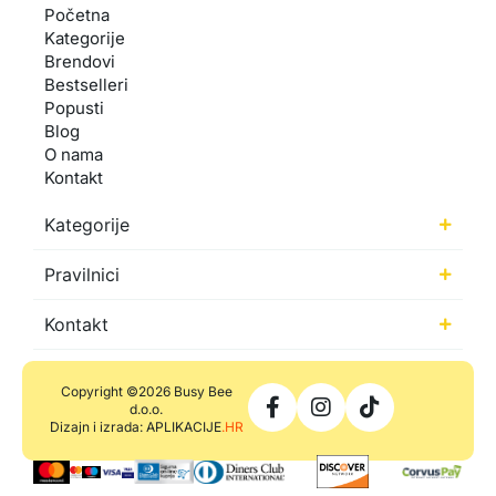
Početna
Kategorije
Brendovi
Bestselleri
Popusti
Blog
O nama
Kontakt
Kategorije
Pravilnici
Kontakt
Copyright ©2026 Busy Bee
d.o.o.
Dizajn i izrada: APLIKACIJE
.HR