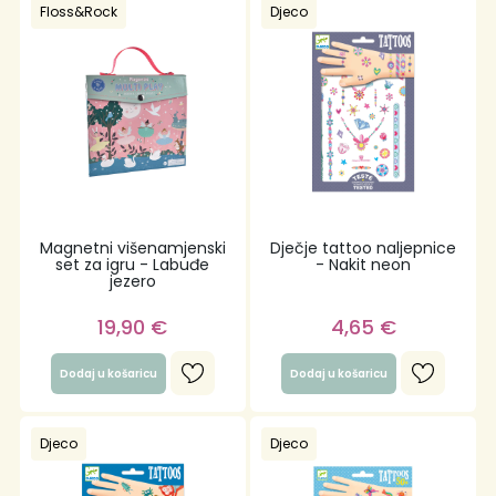
Floss&Rock
Djeco
Magnetni višenamjenski
Dječje tattoo naljepnice
set za igru - Labuđe
- Nakit neon
jezero
19,90
€
4,65
€
Dodaj u košaricu
Dodaj u košaricu
Djeco
Djeco