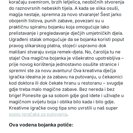
koračaju svemirom, brzih letjelica, neobičnih stvorenja
do raznovrsnih nebeskih tijela. A kada se slika osuši,
magija nestaje, spremna za novo stvaranje! Šest jarko
obojenih listova, punih zabave, povezani su u
praktičnu spiralnu bojanku koja omogućuje lako
prelistavanje i pregledavanje dječjih umjetničkih djela.
Ugrađeni stalak omogućuje da se bojanka koristi poput
pravog slikarskog platna, stojeći uspravno dok
mališani stvaraju svoja remek-djela. No, čarolija tu ne
staje! Ova magična bojanka je višekratno upotrebljiva –
prije novog korištenja jednostavno osušite stranice i
spremni ste za novu avanturu! Ova kreativna dječja
igračka idealna je za zabavu na putovanju, u čekaonici
kod doktora ili dok čekate hranu u restoranu – svugdje
gdje treba malo magične zabave. Bez nereda i bez
brige! Ponesite ga sa sobom gdje god idete i uživajte u
magičnom svijetu boja i oblika bilo kada i bilo gdje.
Kreativne igračke ovog tipa smo uvrstili u naš super
popis igračaka za putovanja
.
Ova vodena bojanka potiče: