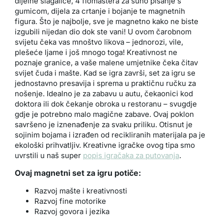
dijelne slagalice, 4 flomastera za suho pisanje s
gumicom, dijela za crtanje i bojanje te magnetnih
figura. Što je najbolje, sve je magnetno kako ne biste
izgubili nijedan dio dok ste vani! U ovom čarobnom
svijetu čeka vas mnoštvo likova – jednorozi, vile,
plešeće ljame i još mnogo toga! Kreativnost ne
poznaje granice, a vaše malene umjetnike čeka čitav
svijet čuda i mašte. Kad se igra završi, set za igru se
jednostavno presavija i sprema u praktičnu ručku za
nošenje. Idealno je za zabavu u autu, čekaonici kod
doktora ili dok čekanje obroka u restoranu – svugdje
gdje je potrebno malo magične zabave. Ovaj poklon
savršeno je iznenađenje za svaku priliku. Otisnut je
sojinim bojama i izrađen od recikliranih materijala pa je
ekološki prihvatljiv. Kreativne igračke ovog tipa smo
uvrstili u naš super
popis igračaka za putovanja
.
Ovaj magnetni set za igru potiče:
Razvoj mašte i kreativnosti
Razvoj fine motorike
Razvoj govora i jezika