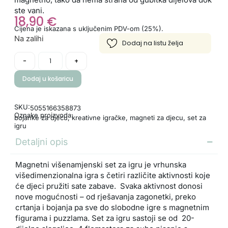
ste vani.
18,90
€
Cijena je iskazana s uključenim PDV-om (25%).
Na zalihi
-
+
Dodaj u košaricu
SKU:
5055166358873
Oznake proizvoda:
bojanke za djecu
,
kreativne igračke
,
magneti za djecu
,
set za
igru
Detaljni opis
Magnetni višenamjenski set za igru je vrhunska
višedimenzionalna igra s četiri različite aktivnosti koje
će djeci pružiti sate zabave. Svaka aktivnost donosi
nove mogućnosti – od rješavanja zagonetki, preko
crtanja i bojanja pa sve do slobodne igre s magnetnim
figurama i puzzlama. Set za igru sastoji se od 20-