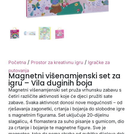
/
/
Početna
Prostor za kreativnu igru
Igračke za
putovanja
Magnetni višenamjenski set za
igru – Vila duginih boja
Magnetni višenamjenski set pruža vrhunsku zabavu s
četiri različite aktivnosti koje će djeci pružiti sate
zabave. Svaka aktivnost donosi nove mogućnosti – od
rješavanja zagonetki, crtanja i bojanja do slobodne igre
s magnetnim figurama. Set uključuje 20-dijelnu
slagalicu, 4 flomastera za suho pisanje s gumicom, dio
za crtanje i bojanje te magnetne figure. Sve je
magnetno, tako da nema straha od gubitka dijelova dok