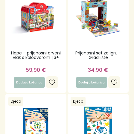
Hape – prijenosni drveni
Prijenosni set za igru -
vlak s kolodvorom | 3+
Gradilište
59,90
€
34,90
€
Dodaj u košaricu
Dodaj u košaricu
Djeco
Djeco