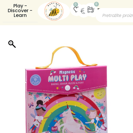
0
0
Play -
Discover -
Learn