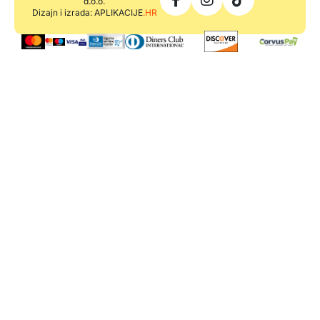
d.o.o.
Dizajn i izrada: APLIKACIJE
.HR