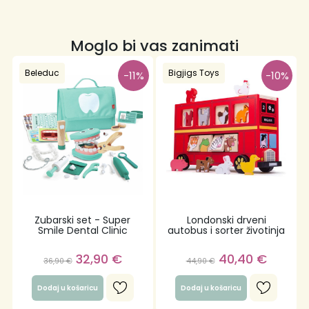
Moglo bi vas zanimati
Beleduc
Bigjigs Toys
-11%
-10%
Zubarski set - Super
Londonski drveni
Smile Dental Clinic
autobus i sorter životinja
32,90
€
40,40
€
36,90
€
44,90
€
Dodaj u košaricu
Dodaj u košaricu