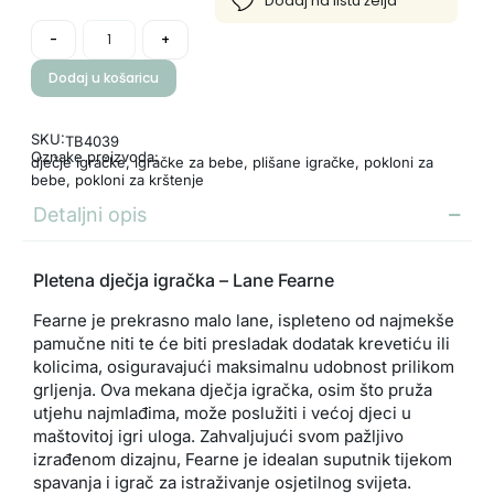
-
+
Dodaj u košaricu
SKU:
TB4039
Oznake proizvoda:
dječje igračke
,
igračke za bebe
,
plišane igračke
,
pokloni za
bebe
,
pokloni za krštenje
Detaljni opis
Pletena dječja igračka – Lane Fearne
Fearne je prekrasno malo lane, ispleteno od najmekše
pamučne niti te će biti presladak dodatak krevetiću ili
kolicima, osiguravajući maksimalnu udobnost prilikom
grljenja. Ova mekana dječja igračka, osim što pruža
utjehu najmlađima, može poslužiti i većoj djeci u
maštovitoj igri uloga. Zahvaljujući svom pažljivo
izrađenom dizajnu, Fearne je idealan suputnik tijekom
spavanja i igrač za istraživanje osjetilnog svijeta.