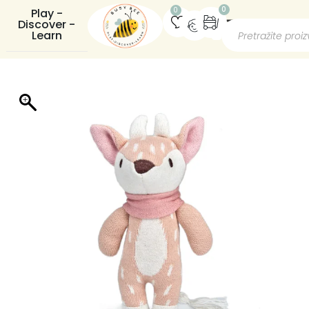
0
0
Play -
Discover -
Learn