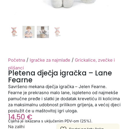
/
/
Početna
Igračke za najmlađe
Grickalice, zvečke i
plišanci
Pletena dječja igračka – Lane
Fearne
Savršeno mekana dječja igračka – Jelen Fearne.
Fearne je prekrasno malo lane, ispleteno od najmekše
pamučne pređe i slatki je dodatak krevetiću ili kolicima
za maksimalnu udobnost prilikom grljenja, a većoj djeci
poslužit će u maštovitoj igri uloga.
14,50
€
Cijena je iskazana s uključenim PDV-om (25%).
Na zalihi