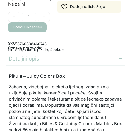
Na zalihi
-
+
Dodaj u košaricu
SKU:
3760338460743
Oznake proizvoda:
frnikole
,
klikeri
,
pikule
,
špekule
Detaljni opis
Pikule – Juicy Colors Box
Zabavna, višebojna kolekcija ljetnog izdanja koja
uključuje pikule, kamenčiće i pucače. Svojim
privlačnim bojama i teksturama bit će jednako zabavna
djeci i odraslima. Dopustite da vas magični sastojci
pozovu na ljetni koktel koji ćete ispijati ispod
slamnatog suncobrana u vrućem ljetnom danu!
Živopisna kutija Billes & Co Juicy Colours Marbles Box
sadrži 66 sjajnih staklenih pikula i kamenčića u