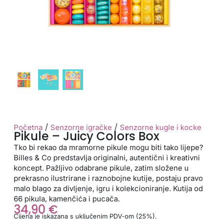
/
/
Početna
Senzorne igračke
Senzorne kugle i kocke
Pikule – Juicy Colors Box
Tko bi rekao da mramorne pikule mogu biti tako lijepe?
Billes & Co predstavlja originalni, autentični i kreativni
koncept. Pažljivo odabrane pikule, zatim složene u
prekrasno ilustrirane i raznobojne kutije, postaju pravo
malo blago za divljenje, igru i kolekcioniranje. Kutija od
66 pikula, kamenčića i pucača.
34,90
€
Cijena je iskazana s uključenim PDV-om (25%).