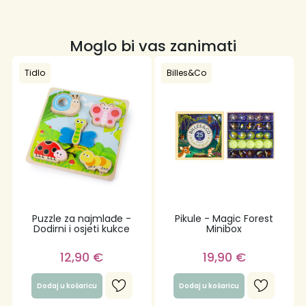
Moglo bi vas zanimati
Tidlo
Billes&Co
Puzzle za najmlađe -
Pikule - Magic Forest
Dodirni i osjeti kukce
Minibox
12,90
€
19,90
€
Dodaj u košaricu
Dodaj u košaricu