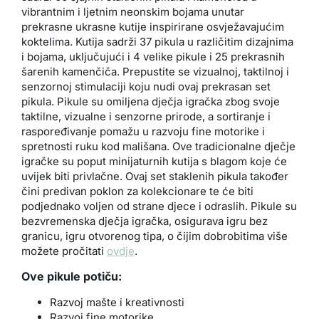
vibrantnim i ljetnim neonskim bojama unutar
prekrasne ukrasne kutije inspirirane osvježavajućim
koktelima. Kutija sadrži 37 pikula u različitim dizajnima
i bojama, uključujući i 4 velike pikule i 25 prekrasnih
šarenih kamenčiča. Prepustite se vizualnoj, taktilnoj i
senzornoj stimulaciji koju nudi ovaj prekrasan set
pikula. Pikule su omiljena dječja igračka zbog svoje
taktilne, vizualne i senzorne prirode, a sortiranje i
raspoređivanje pomažu u razvoju fine motorike i
spretnosti ruku kod mališana. Ove tradicionalne dječje
igračke su poput minijaturnih kutija s blagom koje će
uvijek biti privlačne. Ovaj set staklenih pikula također
čini predivan poklon za kolekcionare te će biti
podjednako voljen od strane djece i odraslih. Pikule su
bezvremenska dječja igračka, osigurava igru bez
granicu, igru otvorenog tipa, o čijim dobrobitima više
možete pročitati
ovdje
.
Ove pikule potiču:
Razvoj mašte i kreativnosti
Razvoj fine motorike