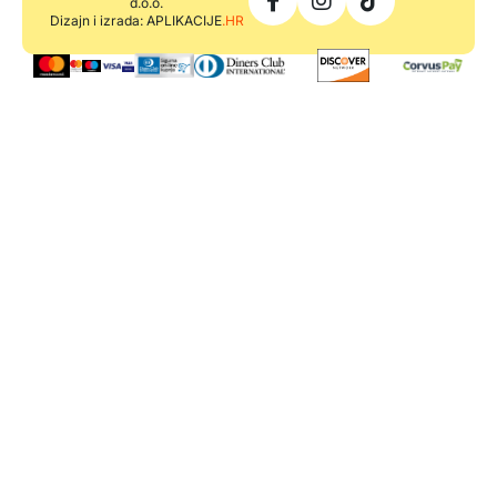
d.o.o.
Dizajn i izrada: APLIKACIJE
.HR