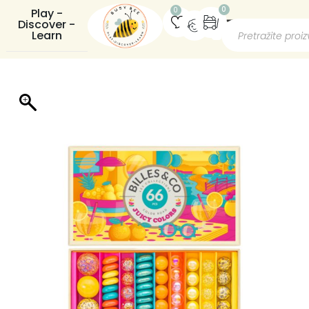
0
0
Play -
Discover -
Learn