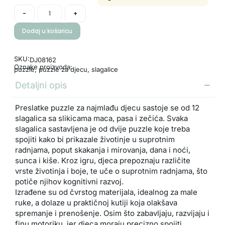
-
+
Dodaj u košaricu
SKU:
DJ08162
Oznake proizvoda:
puzzle
,
puzzle za djecu
,
slagalice
Detaljni opis
Preslatke puzzle za najmlađu djecu sastoje se od 12
slagalica sa slikicama maca, pasa i zečića. Svaka
slagalica sastavljena je od dvije puzzle koje treba
spojiti kako bi prikazale životinje u suprotnim
radnjama, poput skakanja i mirovanja, dana i noći,
sunca i kiše. Kroz igru, djeca prepoznaju različite
vrste životinja i boje, te uče o suprotnim radnjama, što
potiče njihov kognitivni razvoj.
Izrađene su od čvrstog materijala, idealnog za male
ruke, a dolaze u praktičnoj kutiji koja olakšava
spremanje i prenošenje. Osim što zabavljaju, razvijaju i
finu motoriku, jer djeca moraju precizno spojiti