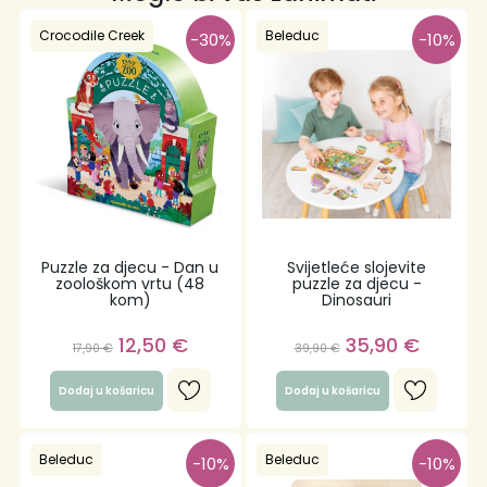
Crocodile Creek
Beleduc
-30%
-10%
Puzzle za djecu - Dan u
Svijetleće slojevite
zoološkom vrtu (48
puzzle za djecu -
kom)
Dinosauri
12,50
€
35,90
€
17,90
€
39,90
€
Dodaj u košaricu
Dodaj u košaricu
Beleduc
Beleduc
-10%
-10%