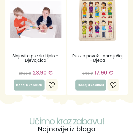
Slojevite puzzle tijelo -
Puzzle poveži i pomiješaj
Djevojčica
- Djeca
23,90
€
17,90
€
26,50
€
19,90
€
Dodaj u košaricu
Dodaj u košaricu
Učimo kroz zabavu!
Najnovije iz bloga