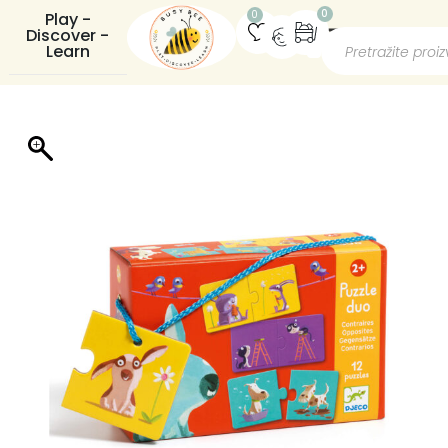
0
0
Play -
Discover -
Learn