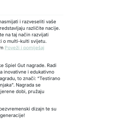
smijati i razveseliti vaše
edstavljaju različite nacije.
te na taj način razvijati
 o multi-kulti svijetu.
com
Poveži i pomiješaj
e Spiel Gut nagrade. Radi
za inovativne i edukativno
agradu, to znači: “Testirano
čnjaka”. Nagrada se
mjerene dobi, pružaju
 bezvremenski dizajn te su
 generacije!