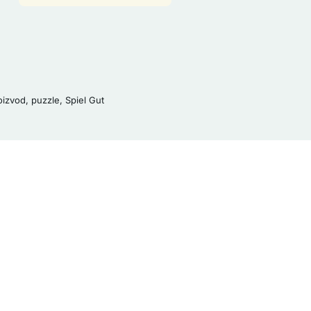
oizvod
,
puzzle
,
Spiel Gut