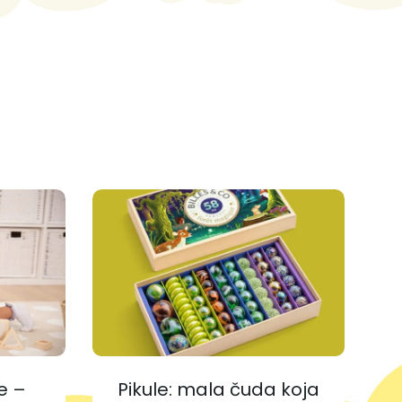
!
e –
Pikule: mala čuda koja