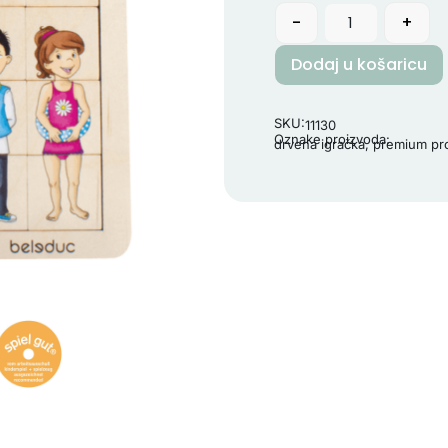
-
+
Dodaj u košaricu
SKU:
11130
Oznake proizvoda:
drvena igračka
,
premium pr