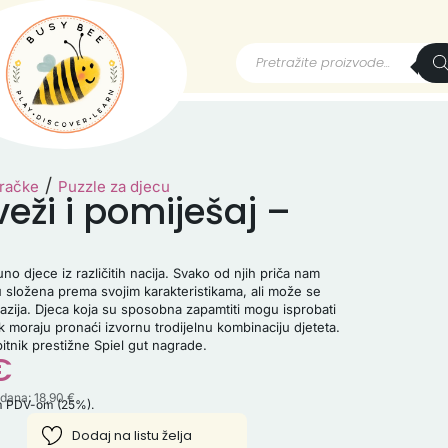
/
gračke
Puzzle za djecu
eži i pomiješaj –
no djece iz različitih nacija. Svako od njih priča nam
su složena prema svojim karakteristikama, ali može se
ntazija. Djeca koja su sposobna zapamtiti mogu isprobati
k moraju pronaći izvornu trodijelnu kombinaciju djeteta.
itnik prestižne Spiel gut nagrade.
€
0 dana:
18,90
€
im PDV-om (25%).