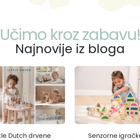
Učimo kroz zabavu
Najnovije iz bloga
ttle Dutch drvene
Senzorne igračk