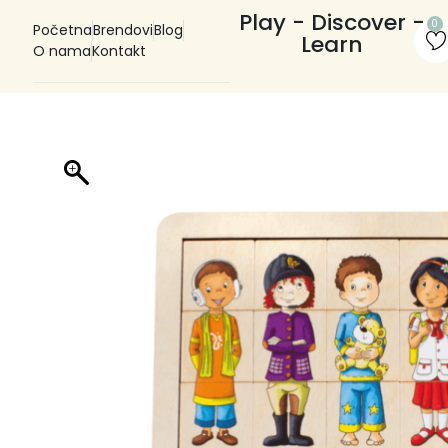
Play - Discover -
0
Početna
Brendovi
Blog
Learn
O nama
Kontakt