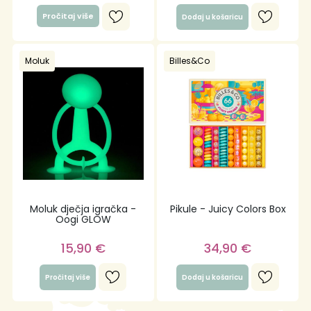
Pročitaj više
Dodaj u košaricu
Moluk
Billes&Co
Moluk dječja igračka -
Pikule - Juicy Colors Box
Oogi GLOW
15,90
€
34,90
€
Pročitaj više
Dodaj u košaricu