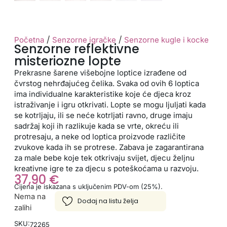
/
/
Početna
Senzorne igračke
Senzorne kugle i kocke
Senzorne reflektivne
misteriozne lopte
Prekrasne šarene višebojne loptice izrađene od
čvrstog nehrđajućeg čelika. Svaka od ovih 6 loptica
ima individualne karakteristike koje će djeca kroz
istraživanje i igru otkrivati. Lopte se mogu ljuljati kada
se kotrljaju, ili se neće kotrljati ravno, druge imaju
sadržaj koji ih razlikuje kada se vrte, okreću ili
protresaju, a neke od loptica proizvode različite
zvukove kada ih se protrese. Zabava je zagarantirana
za male bebe koje tek otkrivaju svijet, djecu željnu
kreativne igre te za djecu s poteškoćama u razvoju.
37,90
€
Cijena je iskazana s uključenim PDV-om (25%).
Nema na
zalihi
SKU:
72265