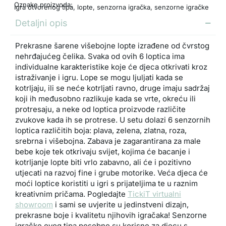
Oznake proizvoda:
Igra otvorenog tipa
,
lopte
,
senzorna igračka
,
senzorne igračke
Detaljni opis
Prekrasne šarene višebojne lopte izrađene od čvrstog
nehrđajućeg čelika. Svaka od ovih 6 loptica ima
individualne karakteristike koje će djeca otkrivati kroz
istraživanje i igru. Lope se mogu ljuljati kada se
kotrljaju, ili se neće kotrljati ravno, druge imaju sadržaj
koji ih međusobno razlikuje kada se vrte, okreću ili
protresaju, a neke od loptica proizvode različite
zvukove kada ih se protrese. U setu dolazi 6 senzornih
loptica različitih boja: plava, zelena, zlatna, roza,
srebrna i višebojna. Zabava je zagarantirana za male
bebe koje tek otkrivaju svijet, kojima će bacanje i
kotrljanje lopte biti vrlo zabavno, ali će i pozitivno
utjecati na razvoj fine i grube motorike. Veća djeca će
moći loptice koristiti u igri s prijateljima te u raznim
kreativnim pričama. Pogledajte
TickiT virtualni
showroom
i sami se uvjerite u jedinstveni dizajn,
prekrasne boje i kvalitetu njihovih igračaka! Senzorne
igračke ovog tipa posebno su korisne za djecu s