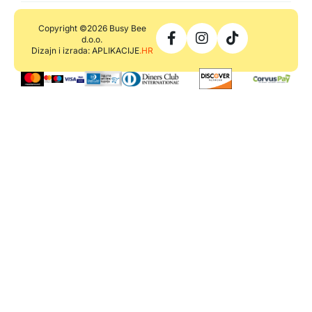
Copyright ©2026 Busy Bee
d.o.o.
Dizajn i izrada: APLIKACIJE
.HR