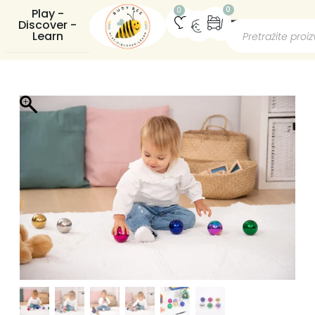
0
0
Play -
Discover -
Learn