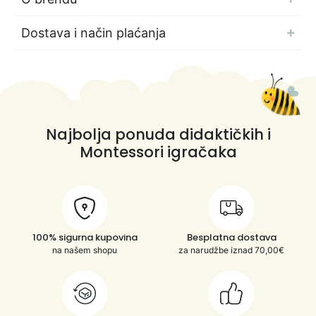
Dostava i način plaćanja
Najbolja ponuda didaktičkih i
Montessori igračaka
100% sigurna kupovina
Besplatna dostava
na našem shopu
za narudžbe iznad 70,00€