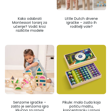
Kako odabrati
Little Dutch drvene
Montessori toranj za
igračke – zašto ih
učenje? Vodič kroz
roditelji vole?
različite modele
Senzorne igračke –
Pikule: mala čuda koja
zašto je senzorna igra
potiču maštu,
ključna za razvoj
koncentraciju i razvoj