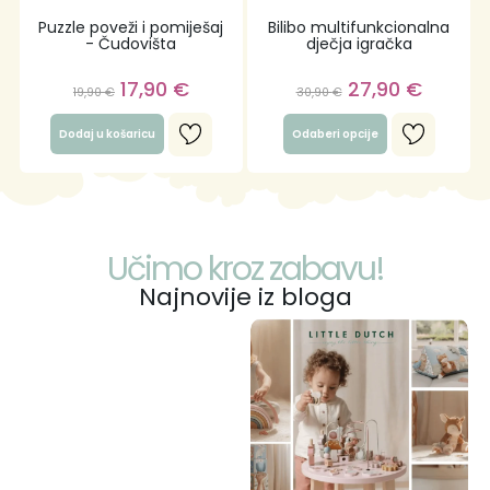
Puzzle poveži i pomiješaj
Bilibo multifunkcionalna
- Čudovišta
dječja igračka
17,90
€
27,90
€
19,90
€
30,90
€
Dodaj u košaricu
Odaberi opcije
Učimo kroz zabavu!
Najnovije iz bloga