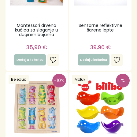
Montessori drvena
Senzorne reflektivne
kućica za slaganje u
šarene lopte
duginim bojama
35,90
€
39,90
€
Dodaj u košaricu
Dodaj u košaricu
Beleduc
Moluk
-10%
%