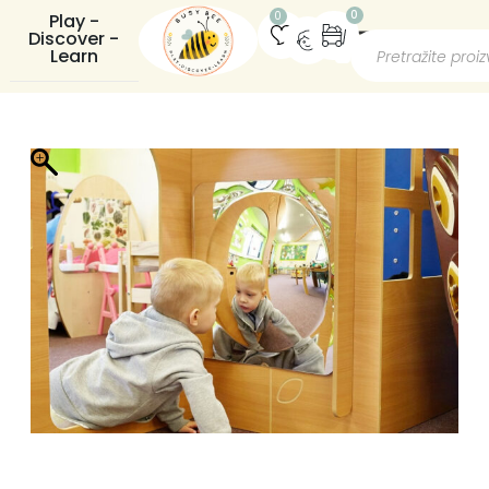
0
0
Play -
Discover -
Learn