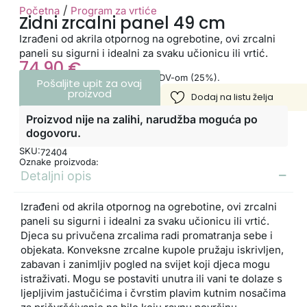
/
Početna
Program za vrtiće
Zidni zrcalni panel 49 cm
Izrađeni od akrila otpornog na ogrebotine, ovi zrcalni
paneli su sigurni i idealni za svaku učionicu ili vrtić.
74,90
€
Cijena je iskazana s uključenim PDV-om (25%).
Pošaljite upit za ovaj
proizvod
Proizvod nije na zalihi, narudžba moguća po
dogovoru.
SKU:
72404
Oznake proizvoda:
Detaljni opis
Izrađeni od akrila otpornog na ogrebotine, ovi zrcalni
paneli su sigurni i idealni za svaku učionicu ili vrtić.
Djeca su privučena zrcalima radi promatranja sebe i
objekata. Konveksne zrcalne kupole pružaju iskrivljen,
zabavan i zanimljiv pogled na svijet koji djeca mogu
istraživati. Mogu se postaviti unutra ili vani te dolaze s
ljepljivim jastučićima i čvrstim plavim kutnim nosačima