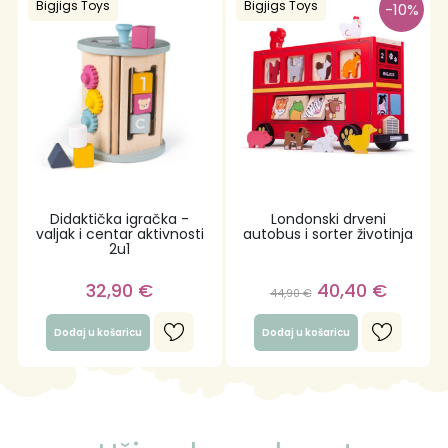
Bigjigs Toys
Bigjigs Toys
-10%
Didaktička igračka -
Londonski drveni
valjak i centar aktivnosti
autobus i sorter životinja
2u1
32,90
€
40,40
€
44,90
€
Dodaj u košaricu
Dodaj u košaricu