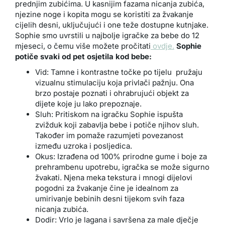
prednjim zubićima. U kasnijim fazama nicanja zubića,
njezine noge i kopita mogu se koristiti za žvakanje
cijelih desni, uključujući i one teže dostupne kutnjake.
Sophie smo uvrstili u najbolje igračke za bebe do 12
mjeseci, o čemu više možete pročitati
ovdje.
Sophie
potiče svaki od pet osjetila kod bebe:
Vid: Tamne i kontrastne točke po tijelu pružaju
vizualnu stimulaciju koja privlači pažnju. Ona
brzo postaje poznati i ohrabrujući objekt za
dijete koje ju lako prepoznaje.
Sluh: Pritiskom na igračku Sophie ispušta
zvižduk koji zabavlja bebe i potiče njihov sluh.
Također im pomaže razumjeti povezanost
između uzroka i posljedica.
Okus: Izrađena od 100% prirodne gume i boje za
prehrambenu upotrebu, igračka se može sigurno
žvakati. Njena meka tekstura i mnogi dijelovi
pogodni za žvakanje čine je idealnom za
umirivanje bebinih desni tijekom svih faza
nicanja zubića.
Dodir: Vrlo je lagana i savršena za male dječje