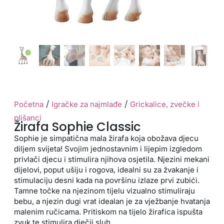
/
/
Početna
Igračke za najmlađe
Grickalice, zvečke i
plišanci
Žirafa Sophie Classic
Sophie je simpatična mala žirafa koja obožava djecu
diljem svijeta! Svojim jednostavnim i lijepim izgledom
privlači djecu i stimulira njihova osjetila. Njezini mekani
dijelovi, poput ušiju i rogova, idealni su za žvakanje i
stimulaciju desni kada na površinu izlaze prvi zubići.
Tamne točke na njezinom tijelu vizualno stimuliraju
bebu, a njezin dugi vrat idealan je za vježbanje hvatanja
malenim ručicama. Pritiskom na tijelo žirafica ispušta
zvuk te stimulira dječji sluh.