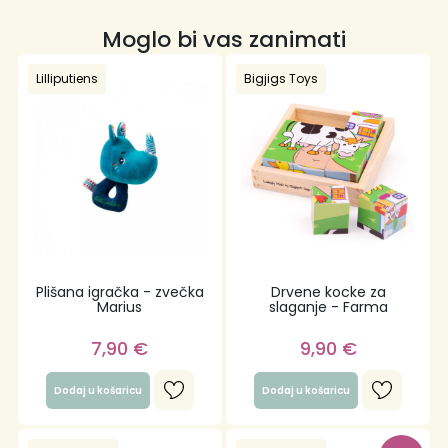
Moglo bi vas zanimati
Lilliputiens
Bigjigs Toys
Plišana igračka - zvečka
Drvene kocke za
Marius
slaganje - Farma
7,90
€
9,90
€
Dodaj u košaricu
Dodaj u košaricu