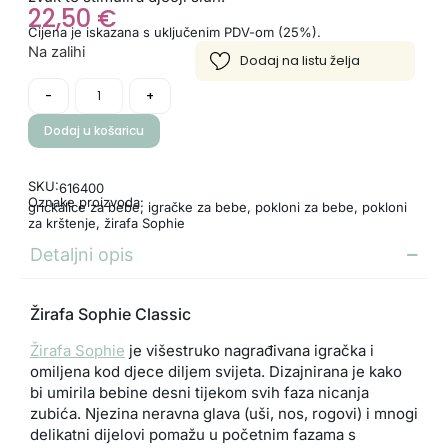
22,50
€
Cijena je iskazana s uključenim PDV-om (25%).
Na zalihi
-
+
Dodaj u košaricu
SKU:
616400
Oznake proizvoda:
grickalice za bebe
,
igračke za bebe
,
pokloni za bebe
,
pokloni
za krštenje
,
žirafa Sophie
Detaljni opis
Žirafa Sophie Classic
Žirafa Sophie
je višestruko nagrađivana igračka i
omiljena kod djece diljem svijeta. Dizajnirana je kako
bi umirila bebine desni tijekom svih faza nicanja
zubića. Njezina neravna glava (uši, nos, rogovi) i mnogi
delikatni dijelovi pomažu u početnim fazama s