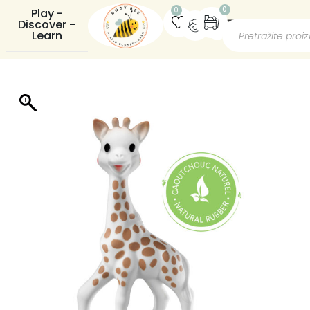
0
0
Play -
Discover -
Learn