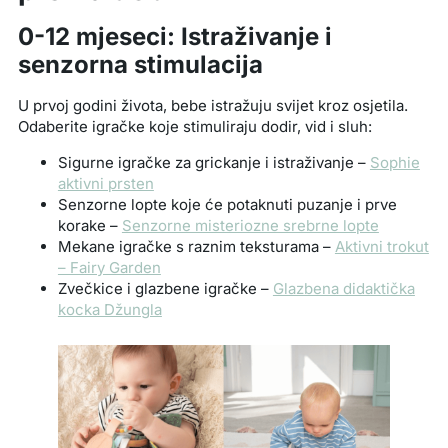
0-12 mjeseci: Istraživanje i
senzorna stimulacija
U prvoj godini života, bebe istražuju svijet kroz osjetila.
Odaberite igračke koje stimuliraju dodir, vid i sluh:
Sigurne igračke za grickanje i istraživanje –
Sophie
aktivni prsten
Senzorne lopte koje će potaknuti puzanje i prve
korake –
Senzorne misteriozne srebrne lopte
Mekane igračke s raznim teksturama –
Aktivni trokut
– Fairy Garden
Zvečkice i glazbene igračke –
Glazbena didaktička
kocka Džungla