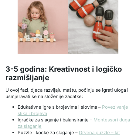
3-5 godina: Kreativnost i logičko
razmišljanje
U ovoj fazi, djeca razvijaju maštu, počinju se igrati uloga i
usmjeravati se na složenije zadatke:
Edukativne igre s brojevima i slovima –
Povezivanje
slika i brojeva
Igračke za slaganje i balansiranje –
Montessori duga
za slaganje
Puzzle i kocke za slaganje –
Drvena puzzle – kit