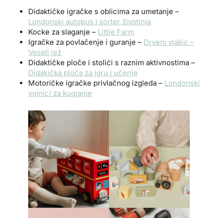
Didaktičke igračke s oblicima za umetanje –
Londonski autobus i sorter životinja
Kocke za slaganje –
Little Farm
Igračke za povlačenje i guranje –
Drveni vlakić –
Veseli jež
Didaktičke ploče i stolići s raznim aktivnostima –
Didakička ploča za igru i učenje
Motoričke igračke privlačnog izgleda –
Londonski
vojnici za kuglanje