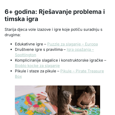
6+ godina: Rješavanje problema i
timska igra
Starija djeca vole izazove i igre koje potiču suradnju s
drugima:
Edukativne igre –
Puzzle za slaganje – Europa
Društvene igre s pravilima –
Igra opažanja –
Spottington
Kompliciranije slagalice i konstruktorske igračke –
Bioblo kocke za slaganje
Pikule i staze za pikule –
Pikule – Pirate Treasure
Box