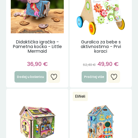
Didaktička igračka -
Guralica za bebe s
Pametna kocka - Little
aktivnostima - Prvi
Mermaid
koraci
36,90
€
49,90
€
62,40
€
Dodaj u košaricu
Pročitaj više
EliNeli