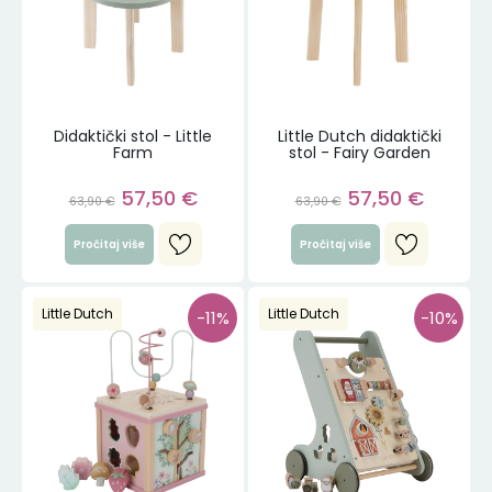
Didaktički stol - Little
Little Dutch didaktički
Farm
stol - Fairy Garden
57,50
€
57,50
€
63,90
€
63,90
€
Pročitaj više
Pročitaj više
Little Dutch
Little Dutch
-11%
-10%