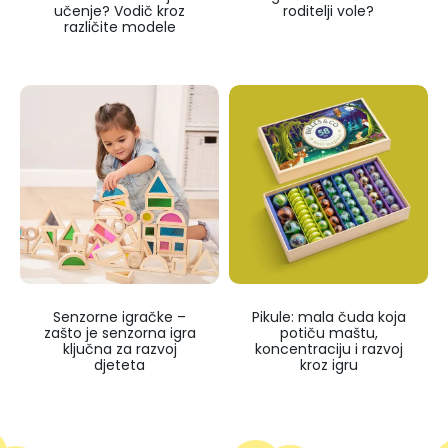
učenje? Vodič kroz
roditelji vole?
različite modele
Senzorne igračke –
Pikule: mala čuda koja
zašto je senzorna igra
potiču maštu,
ključna za razvoj
koncentraciju i razvoj
djeteta
kroz igru