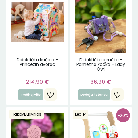
Didaktička kućica -
Didaktička igračka -
Princezin dvorac
Pametna kocka - Lady
Owl
214,90
€
36,90
€
Pročitaj više
Dodaj u košaricu
HappyBusyKids
Legler
-20%