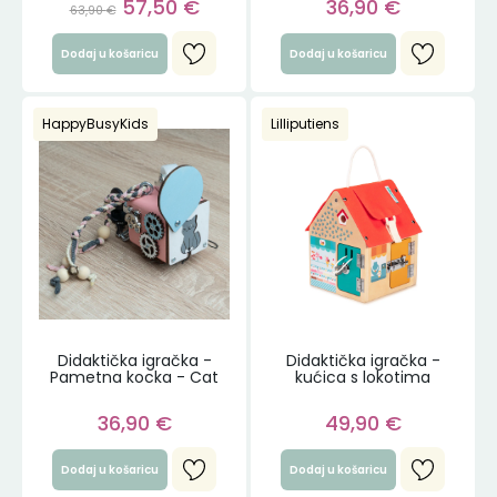
57,50
€
36,90
€
63,90
€
Dodaj u košaricu
Dodaj u košaricu
HappyBusyKids
Lilliputiens
Didaktička igračka -
Didaktička igračka -
Pametna kocka - Cat
kućica s lokotima
36,90
€
49,90
€
Dodaj u košaricu
Dodaj u košaricu