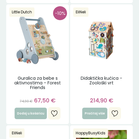
Little Dutch
EliNeli
-10%
Guralica za bebe s
Didaktička kućica -
aktivnostima - Forest
Zoološki vrt
Friends
67,50
€
214,90
€
74,90
€
Dodaj u košaricu
Pročitaj više
EliNeli
HappyBusyKids