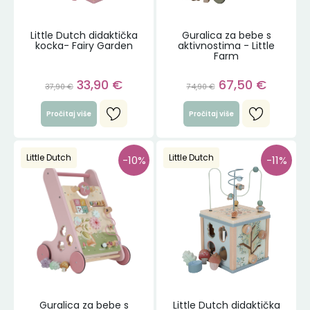
Little Dutch didaktička
Guralica za bebe s
kocka- Fairy Garden
aktivnostima - Little
Farm
33,90
€
67,50
€
37,90
€
74,90
€
Pročitaj više
Pročitaj više
Little Dutch
Little Dutch
-10%
-11%
Guralica za bebe s
Little Dutch didaktička