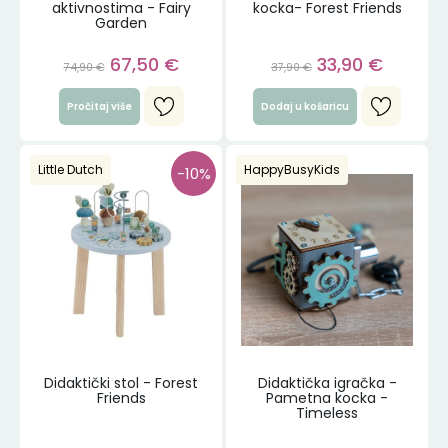
aktivnostima - Fairy
kocka- Forest Friends
Garden
67,50
€
33,90
€
74,90
€
37,90
€
Pročitaj više
Dodaj u košaricu
Little Dutch
HappyBusyKids
-10%
Didaktički stol - Forest
Didaktička igračka -
Friends
Pametna kocka -
Timeless