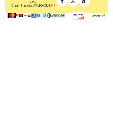
d.o.o.
Dizajn i izrada: APLIKACIJE
.HR