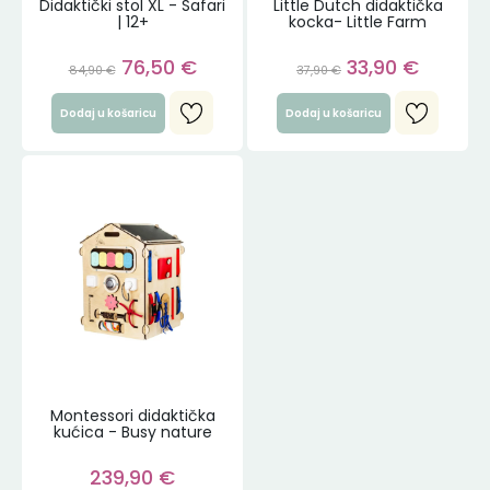
Didaktički stol XL - Safari
Little Dutch didaktička
| 12+
kocka- Little Farm
76,50
€
33,90
€
84,90
€
37,90
€
Dodaj u košaricu
Dodaj u košaricu
Montessori didaktička
kućica - Busy nature
239,90
€