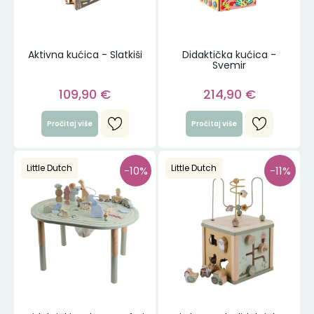
Aktivna kućica - Slatkiši
Didaktička kućica -
Svemir
109,90
€
214,90
€
Pročitaj više
Pročitaj više
Little Dutch
Little Dutch
-10%
-11%