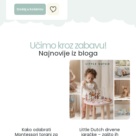
Dodaj u košaricu
Učimo kroz zabavu!
Najnovije iz bloga
Kako odabrati
Little Dutch drvene
Montessori toranj za
igračke – zašto ih