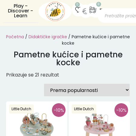
0
0
Play -
Discover -
Learn
Početna
/
Didaktičke igračke
/ Pametne kućice i pametne
kocke
Pametne kućice i pametne
kocke
Prikazuje se 21 rezultat
Little Dutch
Little Dutch
-10%
-10%