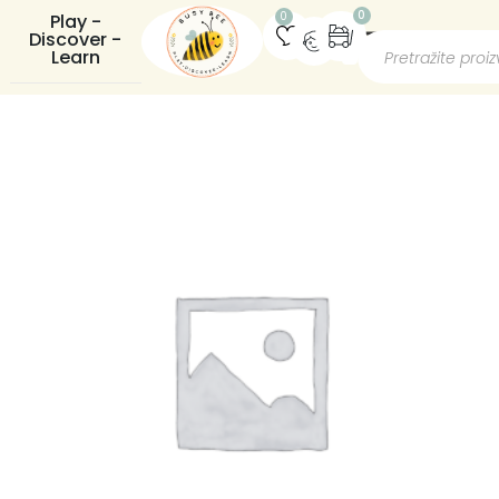
0
0
Play -
Discover -
Learn