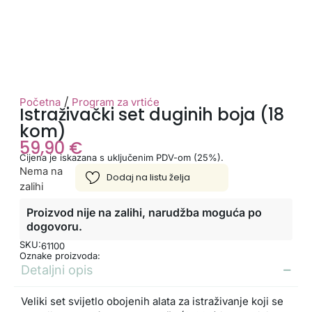
/
Početna
Program za vrtiće
Istraživački set duginih boja (18
kom)
59,90
€
Cijena je iskazana s uključenim PDV-om (25%).
Nema na
zalihi
Proizvod nije na zalihi, narudžba moguća po
dogovoru.
SKU:
61100
Oznake proizvoda:
Detaljni opis
Veliki set svijetlo obojenih alata za istraživanje koji se