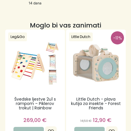
14 dana
Moglo bi vas zanimati
Leg&Go
Little Dutch
-11%
Švedske ljestve 2u1 s
Little Dutch - plava
rampom – Piklerov
kutija za insekte - Forest
trokut | Rainbow
Friends
269,00
€
12,90
€
14,50
€