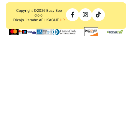
Copyright ©2026 Busy Bee
d.o.o.
Dizajn i izrada: APLIKACIJE
.HR