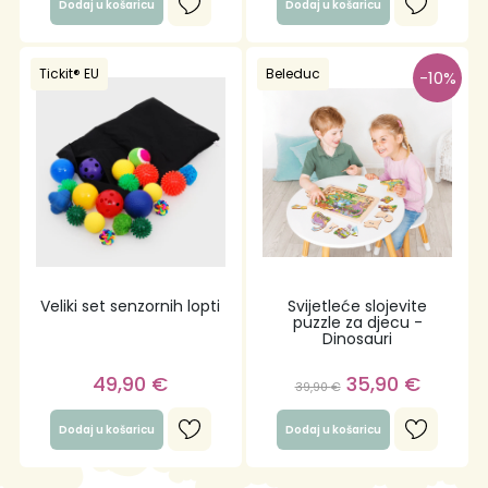
Dodaj u košaricu
Dodaj u košaricu
Tickit® EU
Beleduc
-10%
Veliki set senzornih lopti
Svijetleće slojevite
puzzle za djecu -
Dinosauri
49,90
€
35,90
€
39,90
€
Dodaj u košaricu
Dodaj u košaricu