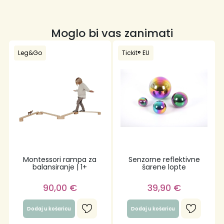
Moglo bi vas zanimati
Leg&Go
Tickit® EU
Montessori rampa za
Senzorne reflektivne
balansiranje | 1+
šarene lopte
90,00
€
39,90
€
Dodaj u košaricu
Dodaj u košaricu