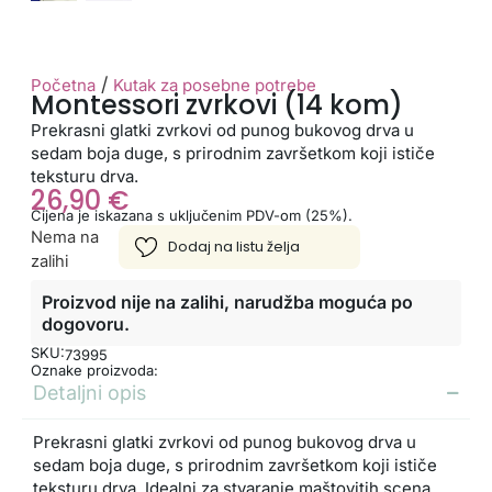
/
Početna
Kutak za posebne potrebe
Montessori zvrkovi (14 kom)
Prekrasni glatki zvrkovi od punog bukovog drva u
sedam boja duge, s prirodnim završetkom koji ističe
teksturu drva.
26,90
€
Cijena je iskazana s uključenim PDV-om (25%).
Nema na
zalihi
Proizvod nije na zalihi, narudžba moguća po
dogovoru.
SKU:
73995
Oznake proizvoda:
Detaljni opis
Prekrasni glatki zvrkovi od punog bukovog drva u
sedam boja duge, s prirodnim završetkom koji ističe
teksturu drva. Idealni za stvaranje maštovitih scena,