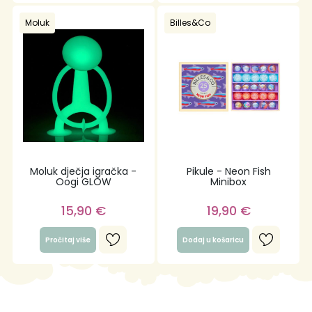
Moluk
Billes&Co
Moluk dječja igračka -
Pikule - Neon Fish
Oogi GLOW
Minibox
15,90
€
19,90
€
Pročitaj više
Dodaj u košaricu