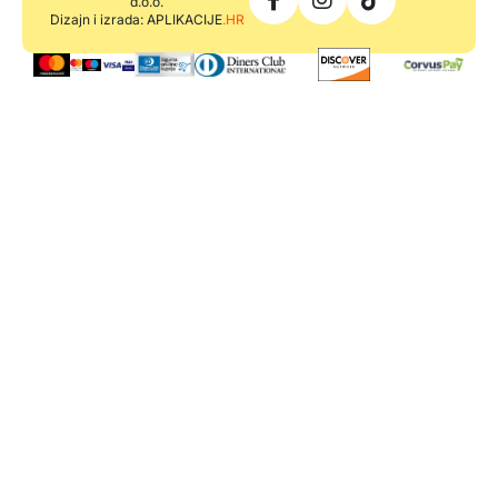
d.o.o.
Dizajn i izrada: APLIKACIJE
.HR