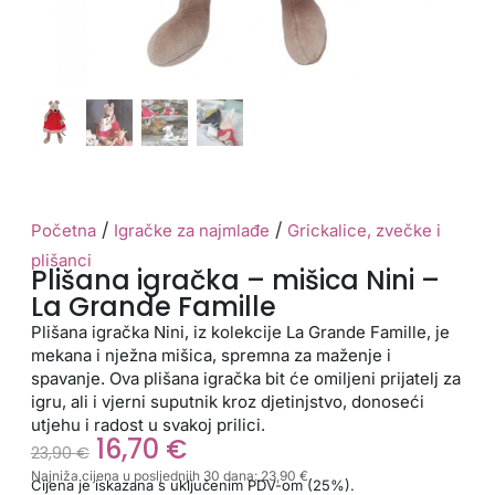
/
/
Početna
Igračke za najmlađe
Grickalice, zvečke i
plišanci
Plišana igračka – mišica Nini –
La Grande Famille
Plišana igračka Nini, iz kolekcije La Grande Famille, je
mekana i nježna mišica, spremna za maženje i
spavanje. Ova plišana igračka bit će omiljeni prijatelj za
igru, ali i vjerni suputnik kroz djetinjstvo, donoseći
utjehu i radost u svakoj prilici.
16,70
€
23,90
€
Najniža cijena u posljednjih 30 dana:
23,90
€
Cijena je iskazana s uključenim PDV-om (25%).