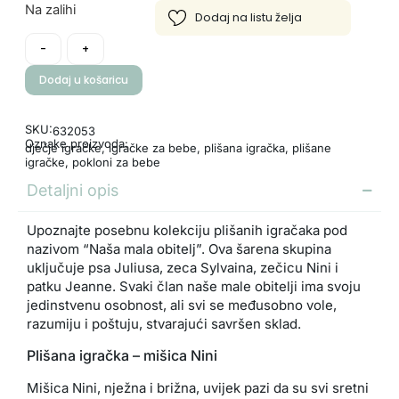
Na zalihi
-
+
Dodaj u košaricu
SKU:
632053
Oznake proizvoda:
dječje igračke
,
igračke za bebe
,
plišana igračka
,
plišane
igračke
,
pokloni za bebe
Detaljni opis
Upoznajte posebnu kolekciju plišanih igračaka pod
nazivom “Naša mala obitelj”. Ova šarena skupina
uključuje psa Juliusa, zeca Sylvaina, zečicu Nini i
patku Jeanne. Svaki član naše male obitelji ima svoju
jedinstvenu osobnost, ali svi se međusobno vole,
razumiju i poštuju, stvarajući savršen sklad.
Plišana igračka – mišica Nini
Mišica Nini, nježna i brižna, uvijek pazi da su svi sretni