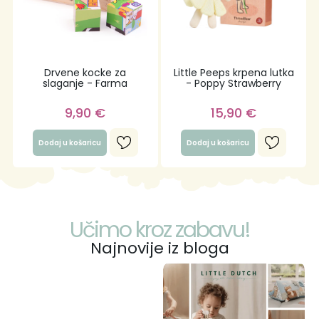
Drvene kocke za
Little Peeps krpena lutka
slaganje - Farma
- Poppy Strawberry
9,90
€
15,90
€
Dodaj u košaricu
Dodaj u košaricu
Učimo kroz zabavu!
Najnovije iz bloga