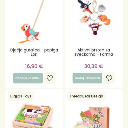
Dječja guralica - papiga
Aktivni prsten sa
Lori
zvečkama - Farma
16,90
€
30,39
€
Dodaj u košaricu
Dodaj u košaricu
Bigjigs Toys
ThreadBear Design